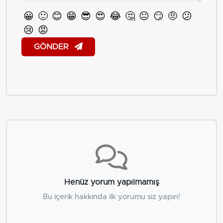
😀
🙂
😊
😁
😎
😍
😂
🤔
😐
😏
🤨
😕
😢
😡
GÖNDER
Henüz yorum yapılmamış
Bu içerik hakkında ilk yorumu siz yapın!