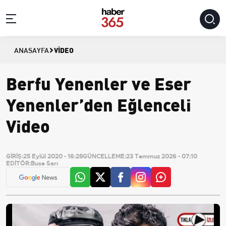
VIDEO
ANASAYFA
Berfu Yenenler ve Eser
Yenenler’den Eğlenceli
Video
GİRİŞ:
25 Eylül 2020 - 16:28
GÜNCELLEME:
23 Temmuz 2026 - 07:10
EDİTÖR:
Buse Sarı