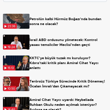
Petrolün kalbi Hürmüz Boğazı'nda bundan
sonra ne olacak?
23:36
İsrail ABD ordusunu yönetecek: Kontrol
yasası temsilciler Meclisi’nden geçti
19:24
KKTC'ye büyük tuzak mı kuruluyor?
Kıbrıs'taki kritik planı Amiral Cihat Yaycı
anlattı
15:13
Terörsüz Türkiye Sürecinde Kritik Dönemeç!
Öcalan İmralı'dan Çıkamayacak mı?
10:50
Amiral Cihat Yaycı uyardı: Heybeliada
Ruhban Okulu neden açılmak isteniyor?
Açılırsa ne olacak?
14:46