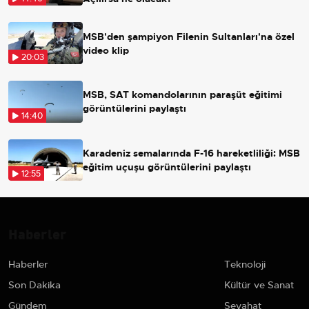
MSB'den şampiyon Filenin Sultanları'na özel
video klip
20:03
MSB, SAT komandolarının paraşüt eğitimi
görüntülerini paylaştı
14:40
Karadeniz semalarında F-16 hareketliliği: MSB
eğitim uçuşu görüntülerini paylaştı
12:55
Haberler
Haberler
Teknoloji
Son Dakika
Kültür ve Sanat
Gündem
Seyahat