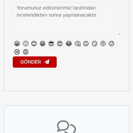
😀
🙂
😊
😁
😎
😍
😂
🤔
😐
😏
🤨
😕
😢
😡
GÖNDER