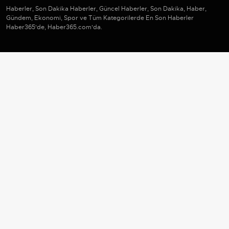
Haberler, Son Dakika Haberler, Güncel Haberler, Son Dakika, Haber,
Gündem, Ekonomi, Spor ve Tüm Kategorilerde En Son Haberler
Haber365'de, Haber365.com'da.