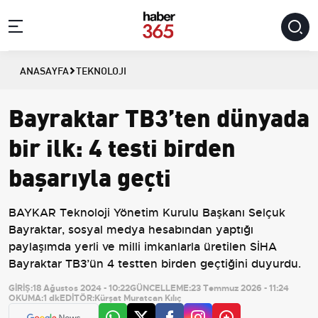
ANASAYFA
TEKNOLOJI
Bayraktar TB3’ten dünyada
bir ilk: 4 testi birden
başarıyla geçti
BAYKAR Teknoloji Yönetim Kurulu Başkanı Selçuk
Bayraktar, sosyal medya hesabından yaptığı
paylaşımda yerli ve milli imkanlarla üretilen SİHA
Bayraktar TB3’ün 4 testten birden geçtiğini duyurdu.
GİRİŞ:
18 Ağustos 2024 - 10:22
GÜNCELLEME:
23 Temmuz 2026 - 11:24
OKUMA:
1 dk
EDİTÖR:
Kürşat Muratcan Kılıç