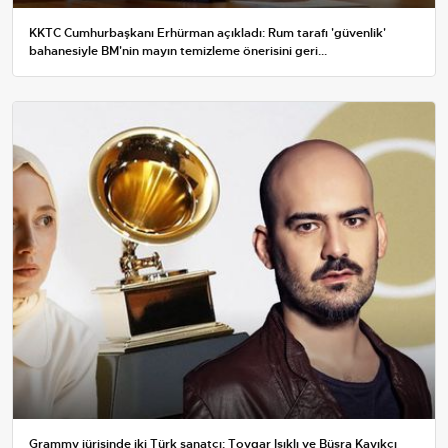
KKTC Cumhurbaşkanı Erhürman açıkladı: Rum tarafı 'güvenlik'
bahanesiyle BM'nin mayın temizleme önerisini geri...
Grammy jürisinde iki Türk sanatçı: Toygar Işıklı ve Büşra Kayıkçı