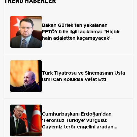
Bakan Gürlek'ten yakalanan
FETÖ'cü ile ilgili açıklama: "Hiçbir
hain adaletten kaçamayacak"
Türk Tiyatrosu ve Sinemasının Usta
İsmi Can Kolukısa Vefat Etti
Cumhurbaşkanı Erdoğan'dan
'Terörsüz Türkiye' vurgusu:
Gayemiz terör engelini aradan
çekip almaktır