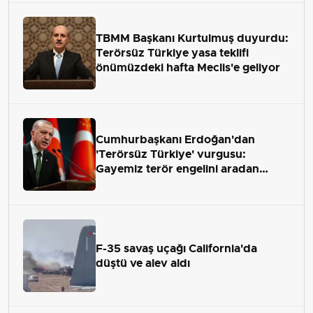
TBMM Başkanı Kurtulmuş duyurdu:
Terörsüz Türkiye yasa teklifi
önümüzdeki hafta Meclis'e geliyor
Cumhurbaşkanı Erdoğan'dan
'Terörsüz Türkiye' vurgusu:
Gayemiz terör engelini aradan
çekip almaktır
F-35 savaş uçağı California'da
düştü ve alev aldı