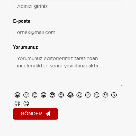
E-posta
Yorumunuz
😀
🙂
😊
😁
😎
😍
😂
🤔
😐
😏
🤨
😕
😢
😡
GÖNDER