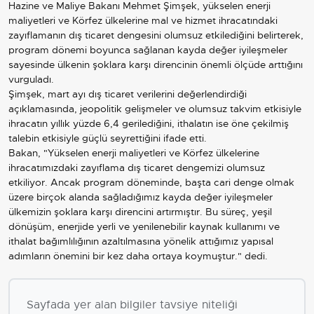
Hazine ve Maliye Bakanı Mehmet Şimşek, yükselen enerji
maliyetleri ve Körfez ülkelerine mal ve hizmet ihracatındaki
zayıflamanın dış ticaret dengesini olumsuz etkilediğini belirterek,
program dönemi boyunca sağlanan kayda değer iyileşmeler
sayesinde ülkenin şoklara karşı direncinin önemli ölçüde arttığını
vurguladı.
Şimşek, mart ayı dış ticaret verilerini değerlendirdiği
açıklamasında, jeopolitik gelişmeler ve olumsuz takvim etkisiyle
ihracatın yıllık yüzde 6,4 gerilediğini, ithalatın ise öne çekilmiş
talebin etkisiyle güçlü seyrettiğini ifade etti.
Bakan, "Yükselen enerji maliyetleri ve Körfez ülkelerine
ihracatımızdaki zayıflama dış ticaret dengemizi olumsuz
etkiliyor. Ancak program döneminde, başta cari denge olmak
üzere birçok alanda sağladığımız kayda değer iyileşmeler
ülkemizin şoklara karşı direncini artırmıştır. Bu süreç, yeşil
dönüşüm, enerjide yerli ve yenilenebilir kaynak kullanımı ve
ithalat bağımlılığının azaltılmasına yönelik attığımız yapısal
adımların önemini bir kez daha ortaya koymuştur." dedi.
Sayfada yer alan bilgiler tavsiye niteliği