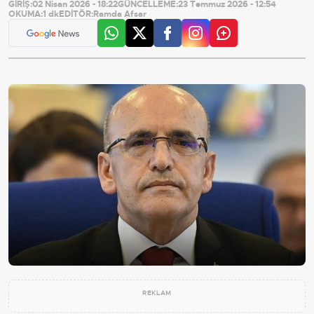
GİRİŞ:
02 Nisan 2026 - 18:22
GÜNCELLEME:
23 Temmuz 2026 - 12:54
OKUMA:
1 dk
EDİTÖR:
Ramda Afsar
REKLAM