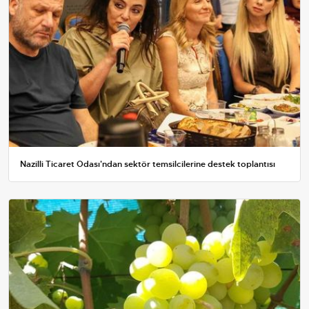
Nazilli Ticaret Odası'ndan sektör temsilcilerine destek toplantısı