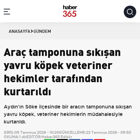
ANASAYFA
GÜNDEM
Araç tamponuna sıkışan
yavru köpek veteriner
hekimler tarafından
kurtarıldı
Aydın’ın Söke ilçesinde bir aracın tamponuna sıkışan
yavru köpek, veteriner hekimlerin müdahalesiyle
kurtarıldı.
GİRİŞ:
09 Temmuz 2026 - 10:20
GÜNCELLEME:
23 Temmuz 2026 - 09:50
OKUMA:
1 dk
EDİTÖR:
Haber365 Editör