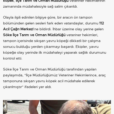
köpek
,
İlçe Tarım ve Orman Müdürlüğü
veteriner hekimlerinin
zamanında müdahalesiyle sağ salim çıkarıldı.
Olayla ilgili edinilen bilgiye göre, bir aracın ön tampon
bölümünden gelen sesleri fark eden vatandaşlar, durumu
112
Acil Çağrı Merkezi
’ne bildirdi. İhbar üzerine olay yerine gelen
Söke İlçe Tarım ve Orman Müdürlüğü
veteriner hekimleri,
tampon içerisinde sıkışan yavru köpeği dikkatli bir çalışma
sonucu bulduğu yerden çıkarmayı başardı. Ekipler, yavru
köpeğe olay yerinde ilk müdahaleyi yaparak sağlık durumunu
kontrol etti.
Söke İlçe Tarım ve Orman Müdürlüğü tarafından yapılan
paylaşımda, "İlçe Müdürlüğümüz Veteriner Hekimlerince, araç
tamponuna sıkışan yavru köpek acil müdahale edilerek
çıkarılmıştır" ifadeleri yer aldı.