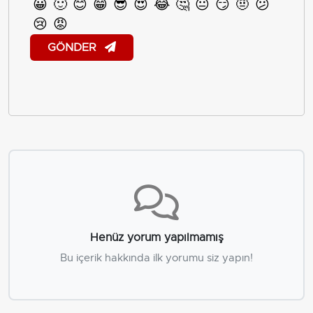
😀
🙂
😊
😁
😎
😍
😂
🤔
😐
😏
🤨
😕
😢
😡
GÖNDER
Henüz yorum yapılmamış
Bu içerik hakkında ilk yorumu siz yapın!