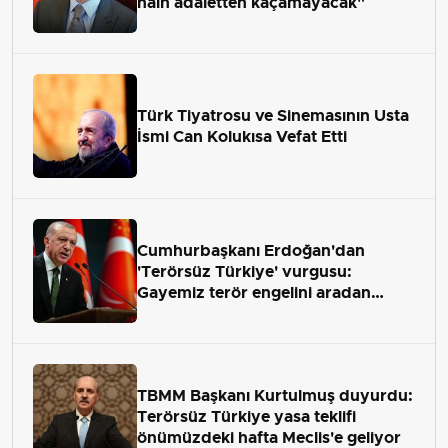
hain adaletten kaçamayacak"
Türk Tiyatrosu ve Sinemasının Usta
İsmi Can Kolukısa Vefat Etti
Cumhurbaşkanı Erdoğan'dan
'Terörsüz Türkiye' vurgusu:
Gayemiz terör engelini aradan
çekip almaktır
TBMM Başkanı Kurtulmuş duyurdu:
Terörsüz Türkiye yasa teklifi
önümüzdeki hafta Meclis'e geliyor