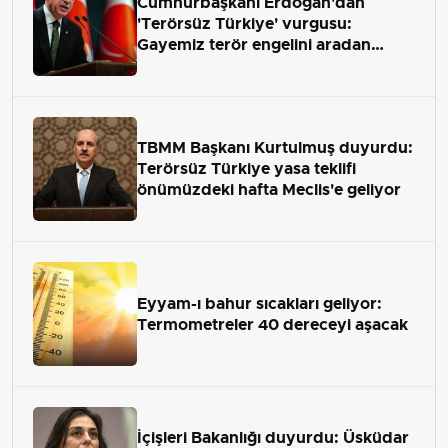
Cumhurbaşkanı Erdoğan'dan
'Terörsüz Türkiye' vurgusu:
Gayemiz terör engelini aradan
çekip almaktır
TBMM Başkanı Kurtulmuş duyurdu:
Terörsüz Türkiye yasa teklifi
önümüzdeki hafta Meclis'e geliyor
Eyyam-ı bahur sıcakları geliyor:
Termometreler 40 dereceyi aşacak
İçişleri Bakanlığı duyurdu: Üsküdar