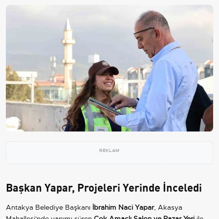
REKLAM
Başkan Yapar, Projeleri Yerinde İnceledi
Antakya Belediye Başkanı
İbrahim Naci Yapar
, Akasya
Mahallesi'nde yapımı süren
Çok Amaçlı Salon ve Pazar Yeri
ile