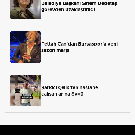
Belediye Başkanı Sinem Dedetaş
görevden uzaklaştırıldı
Fettah Can'dan Bursaspor'a yeni
sezon marşı
Şarkıcı Çelik’ten hastane
çalışanlarına övgü