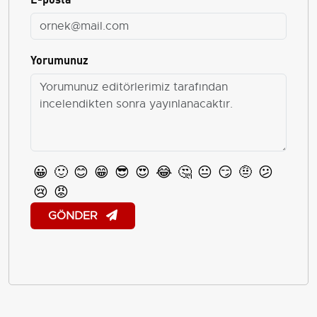
Yorumunuz
😀
🙂
😊
😁
😎
😍
😂
🤔
😐
😏
🤨
😕
😢
😡
GÖNDER