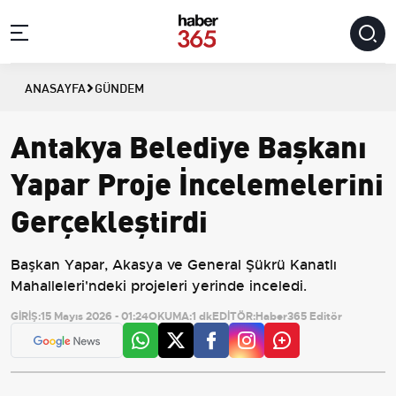
ANASAYFA
GÜNDEM
Antakya Belediye Başkanı
Yapar Proje İncelemelerini
Gerçekleştirdi
Başkan Yapar, Akasya ve General Şükrü Kanatlı
Mahalleleri'ndeki projeleri yerinde inceledi.
GİRİŞ:
15 Mayıs 2026 - 01:24
OKUMA:
1 dk
EDİTÖR:
Haber365 Editör