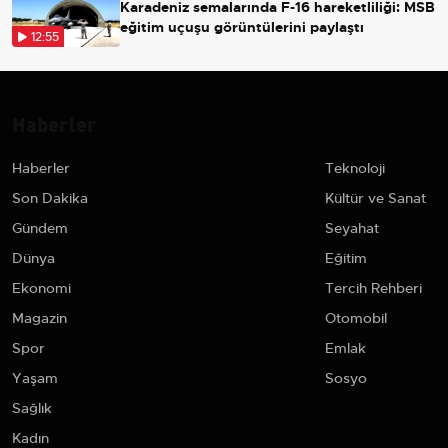
Karadeniz semalarında F-16 hareketliliği: MSB
eğitim uçuşu görüntülerini paylaştı
12:55
Haberler
Haberler
Teknoloji
Son Dakika
Kültür ve Sanat
Gündem
Seyahat
Dünya
Eğitim
Ekonomi
Tercih Rehberi
Magazin
Otomobil
Spor
Emlak
Yaşam
Sosyo
Sağlık
Kadın