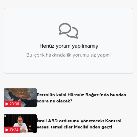
Henüz yorum yapılmamış
Bu içerik hakkında ilk yorumu siz yapın!
Petrolün kalbi Hürmüz Boğazı'nda bundan
sonra ne olacak?
23:36
İsrail ABD ordusunu yönetecek: Kontrol
yasası temsilciler Meclisi’nden geçti
19:24