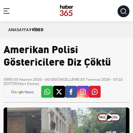
VIDEO
ANASAYFA
Amerikan Polisi
Göstericilere Diz Çöktü
GİRİŞ:
03 Haziran 2020 - 00:33
GÜNCELLEME:
20 Temmuz 2026 - 07:22
EDİTÖR:
Mert Domaç