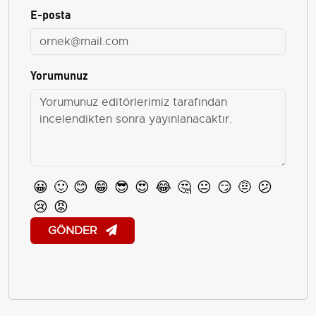
E-posta
Yorumunuz
😀
🙂
😊
😁
😎
😍
😂
🤔
😐
😏
🤨
😕
😢
😡
GÖNDER