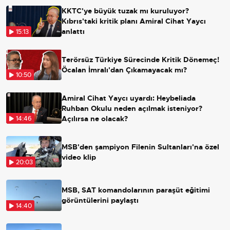
KKTC'ye büyük tuzak mı kuruluyor?
Kıbrıs'taki kritik planı Amiral Cihat Yaycı
anlattı
15:13
Terörsüz Türkiye Sürecinde Kritik Dönemeç!
Öcalan İmralı'dan Çıkamayacak mı?
10:50
Amiral Cihat Yaycı uyardı: Heybeliada
Ruhban Okulu neden açılmak isteniyor?
Açılırsa ne olacak?
14:46
MSB'den şampiyon Filenin Sultanları'na özel
video klip
20:03
MSB, SAT komandolarının paraşüt eğitimi
görüntülerini paylaştı
14:40