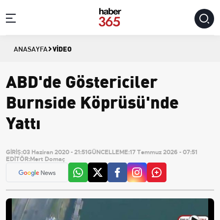
VIDEO
ANASAYFA
ABD'de Göstericiler
Burnside Köprüsü'nde
Yattı
GİRİŞ:
03 Haziran 2020 - 21:51
GÜNCELLEME:
17 Temmuz 2026 - 07:51
EDİTÖR:
Mert Domaç