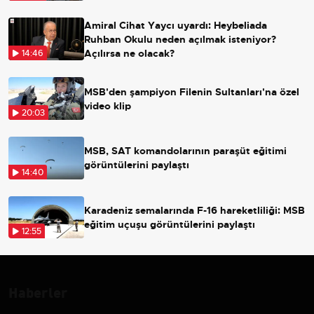
Amiral Cihat Yaycı uyardı: Heybeliada
Ruhban Okulu neden açılmak isteniyor?
Açılırsa ne olacak?
14:46
MSB'den şampiyon Filenin Sultanları'na özel
video klip
20:03
MSB, SAT komandolarının paraşüt eğitimi
görüntülerini paylaştı
14:40
Karadeniz semalarında F-16 hareketliliği: MSB
eğitim uçuşu görüntülerini paylaştı
12:55
Haberler