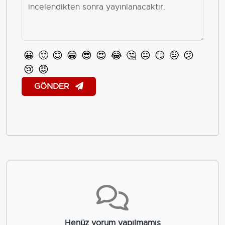
😀
🙂
😊
😁
😎
😍
😂
🤔
😐
😏
🤨
😕
😢
😡
GÖNDER
Henüz yorum yapılmamış