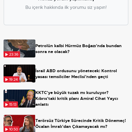
Bu içerik hakkında ilk yorumu siz yapın!
Petrolün kalbi Hürmüz Boğazı'nda bundan
sonra ne olacak?
23:36
İsrail ABD ordusunu yönetecek: Kontrol
yasası temsilciler Meclisi’nden geçti
19:24
KKTC'ye büyük tuzak mı kuruluyor?
Kıbrıs'taki kritik planı Amiral Cihat Yaycı
anlattı
15:13
Terörsüz Türkiye Sürecinde Kritik Dönemeç!
Öcalan İmralı'dan Çıkamayacak mı?
10:50