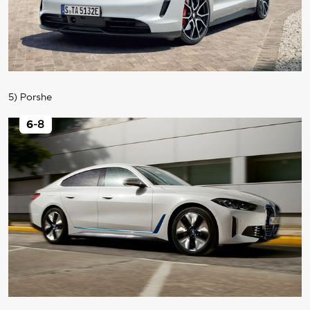
5) Porshe
6
-8