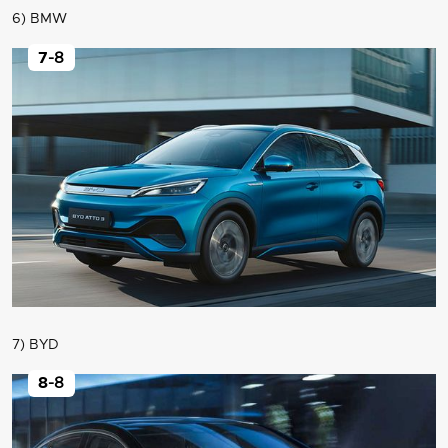
6) BMW
7
-8
7) BYD
8
-8