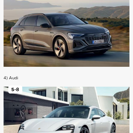
4) Audi
5
-8