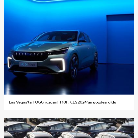
Las Vegas’ta TOGG rüzgarı! T10F, CES2024’ün gözdesi oldu