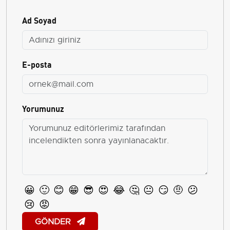
Ad Soyad
E-posta
Yorumunuz
😀
🙂
😊
😁
😎
😍
😂
🤔
😐
😏
🤨
😕
😢
😡
GÖNDER