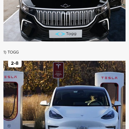
1) TOGG
2
-8