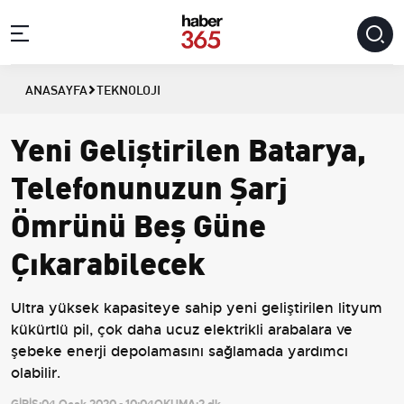
ANASAYFA
TEKNOLOJI
Yeni Geliştirilen Batarya,
Telefonunuzun Şarj
Ömrünü Beş Güne
Çıkarabilecek
Ultra yüksek kapasiteye sahip yeni geliştirilen lityum
kükürtlü pil, çok daha ucuz elektrikli arabalara ve
şebeke enerji depolamasını sağlamada yardımcı
olabilir.
GİRİŞ:
04 Ocak 2020 - 10:04
OKUMA:
2 dk