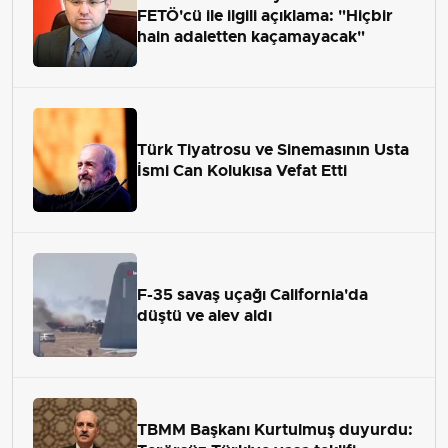
FETÖ'cü ile ilgili açıklama: "Hiçbir
hain adaletten kaçamayacak"
Türk Tiyatrosu ve Sinemasının Usta
İsmi Can Kolukısa Vefat Etti
F-35 savaş uçağı California'da
düştü ve alev aldı
TBMM Başkanı Kurtulmuş duyurdu: