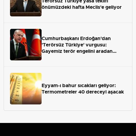
Terörsüz Türkiye yasa teklifi
önümüzdeki hafta Meclis'e geliyor
Cumhurbaşkanı Erdoğan'dan
'Terörsüz Türkiye' vurgusu:
Gayemiz terör engelini aradan
çekip almaktır
Eyyam-ı bahur sıcakları geliyor:
Termometreler 40 dereceyi aşacak