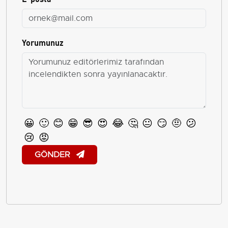
Yorumunuz
😀
🙂
😊
😁
😎
😍
😂
🤔
😐
😏
🤨
😕
😢
😡
GÖNDER