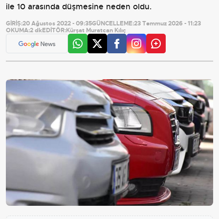
ile 10 arasında düşmesine neden oldu.
GİRİŞ:
20 Ağustos 2022 - 09:35
GÜNCELLEME:
23 Temmuz 2026 - 11:23
OKUMA:
2 dk
EDİTÖR:
Kürşat Muratcan Kılıç