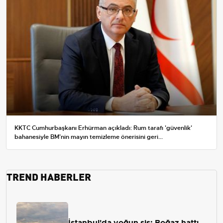
KKTC Cumhurbaşkanı Erhürman açıkladı: Rum tarafı 'güvenlik'
bahanesiyle BM'nin mayın temizleme önerisini geri...
TREND HABERLER
İstanbul'da yoğun sis: Boğaz hattı