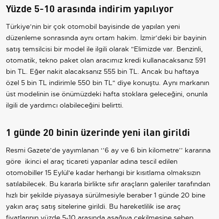
Yüzde 5-10 arasında indirim yapılıyor
Türkiye’nin bir çok otomobil bayisinde de yapılan yeni
düzenleme sonrasında aynı ortam hakim. İzmir’deki bir bayinin
satış temsilcisi bir model ile ilgili olarak "Elimizde var. Benzinli,
otomatik, tekno paket olan aracımız kredi kullanacaksanız 591
bin TL. Eğer nakit alacaksanız 555 bin TL. Ancak bu haftaya
özel 5 bin TL indirimle 550 bin TL" diye konuştu. Aynı markanın
üst modelinin ise önümüzdeki hafta stoklara geleceğini, onunla
ilgili de yardımcı olabileceğini belirtti.
1 günde 20 binin üzerinde yeni ilan girildi
Resmi Gazete’de yayımlanan ‘’6 ay ve 6 bin kilometre’’ kararına
göre ikinci el araç ticareti yapanlar adına tescil edilen
otomobiller 15 Eylül'e kadar herhangi bir kısıtlama olmaksızın
satılabilecek. Bu kararla birlikte sıfır araçların galeriler tarafından
hızlı bir şekilde piyasaya sürülmesiyle beraber 1 günde 20 bine
yakın araç satış sitelerine girildi. Bu hareketlilik ise araç
fiyatlarının yüzde 5-10 arasında aşağıya çekilmesine sebep