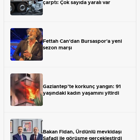
çarptı: Çok sayıda yaralı var
Fettah Can'dan Bursaspor'a yeni
sezon marşı
Gaziantep’te korkunç yangın: 91
yaşındaki kadın yaşamını yitirdi
Bakan Fidan, Ürdünlü mevkidaşı
Safadi ile görüşme gerçekleştirdi