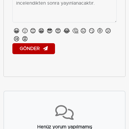
😀
🙂
😊
😁
😎
😍
😂
🤔
😐
😏
🤨
😕
😢
😡
GÖNDER
Henüz yorum yapılmamış