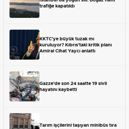
trafiğe kapatıldı
KKTC'ye büyük tuzak mı
kuruluyor? Kıbrıs'taki kritik planı
Amiral Cihat Yaycı anlattı
Gazze'de son 24 saatte 19 sivil
hayatını kaybetti
Tarım işçilerini taşıyan minibüs tıra