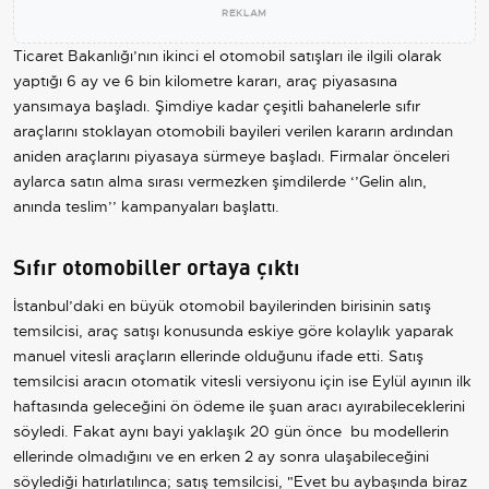
REKLAM
Ticaret Bakanlığı’nın ikinci el otomobil satışları ile ilgili olarak
yaptığı 6 ay ve 6 bin kilometre kararı, araç piyasasına
yansımaya başladı. Şimdiye kadar çeşitli bahanelerle sıfır
araçlarını stoklayan otomobili bayileri verilen kararın ardından
aniden araçlarını piyasaya sürmeye başladı. Firmalar önceleri
aylarca satın alma sırası vermezken şimdilerde ‘’Gelin alın,
anında teslim’’ kampanyaları başlattı.
Sıfır otomobiller ortaya çıktı
İstanbul’daki en büyük otomobil bayilerinden birisinin satış
temsilcisi, araç satışı konusunda eskiye göre kolaylık yaparak
manuel vitesli araçların ellerinde olduğunu ifade etti. Satış
temsilcisi aracın otomatik vitesli versiyonu için ise Eylül ayının ilk
haftasında geleceğini ön ödeme ile şuan aracı ayırabileceklerini
söyledi. Fakat aynı bayi yaklaşık 20 gün önce bu modellerin
ellerinde olmadığını ve en erken 2 ay sonra ulaşabileceğini
söylediği hatırlatılınca; satış temsilcisi, "Evet bu aybaşında biraz