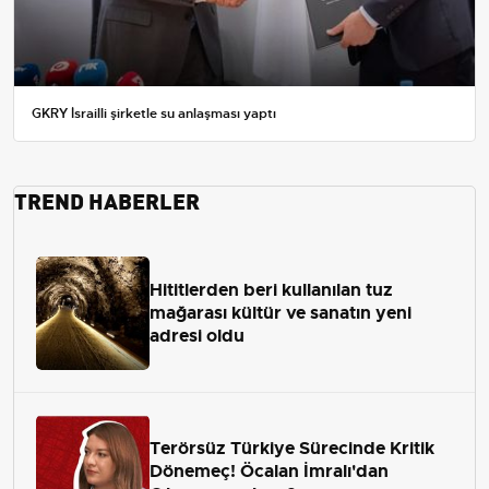
GKRY İsrailli şirketle su anlaşması yaptı
TREND HABERLER
Hititlerden beri kullanılan tuz
mağarası kültür ve sanatın yeni
adresi oldu
Terörsüz Türkiye Sürecinde Kritik
Dönemeç! Öcalan İmralı'dan