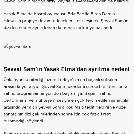
Şevval Sam olmadan diziyi keyifle izleyemeyecekleri de belirtildi.
Yasak Elma'da başrol oyuncusu Eda Ece ile Biran Damla
Yılmaz’ın projeye devam edecekleri kesinleşirken Şevval Sam’ın
diziden neden ayrıla kararı da merak edilmeye başlandı.
Şevval Sam'ın Yasak Elma'dan ayrılma nedeni
Ünlü oyuncu bilindiği üzere Türkiye’nin en başarılı solistleri
arasında yer alıyor. Şevval Sam, pandemi süreci bittikten sonra
sahne programlarına yeniden başlamıştı. Başarılı sahne
performansı ve muhteşem sesiyle en çok tercih edilen sanatçılar
arasında yer alan Şevval Sam'a çok fazla teklif geldiği ve güzel
sanatçının dizi çekimlerinden sahne için çok fazla fırsat
bulamadığı söylendi.
Sahne programlarına daha fazla ağırlık vermek isteyen Şevval