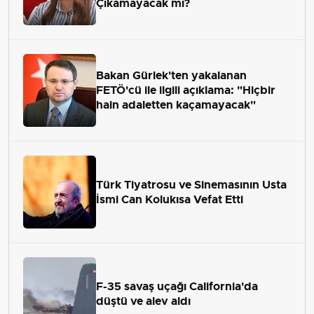
Çıkamayacak mı?
Bakan Gürlek'ten yakalanan
FETÖ'cü ile ilgili açıklama: "Hiçbir
hain adaletten kaçamayacak"
Türk Tiyatrosu ve Sinemasının Usta
İsmi Can Kolukısa Vefat Etti
F-35 savaş uçağı California'da
düştü ve alev aldı