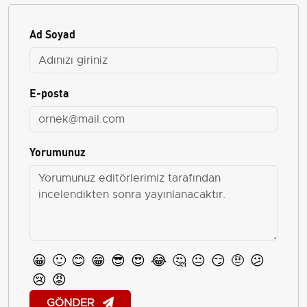
Ad Soyad
E-posta
Yorumunuz
😀
🙂
😊
😁
😎
😍
😂
🤔
😐
😏
🤨
😕
😢
😡
GÖNDER