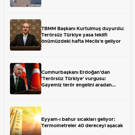
TBMM Başkanı Kurtulmuş duyurdu:
Terörsüz Türkiye yasa teklifi
önümüzdeki hafta Meclis'e geliyor
Cumhurbaşkanı Erdoğan'dan
'Terörsüz Türkiye' vurgusu:
Gayemiz terör engelini aradan
çekip almaktır
Eyyam-ı bahur sıcakları geliyor:
Termometreler 40 dereceyi aşacak