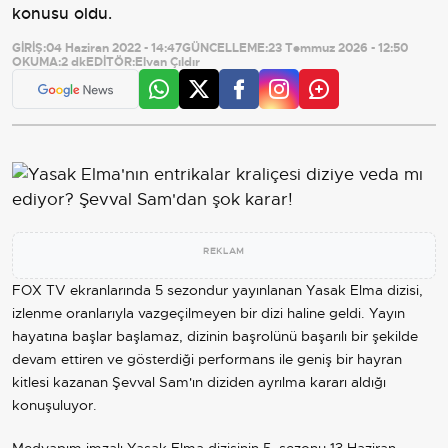
konusu oldu.
GİRİŞ:
04 Haziran 2022 - 14:47
GÜNCELLEME:
23 Temmuz 2026 - 12:50
OKUMA:
2 dk
EDİTÖR:
Elvan Çıldır
REKLAM
FOX TV ekranlarında 5 sezondur yayınlanan Yasak Elma dizisi,
izlenme oranlarıyla vazgeçilmeyen bir dizi haline geldi. Yayın
hayatına başlar başlamaz, dizinin başrolünü başarılı bir şekilde
devam ettiren ve gösterdiği performans ile geniş bir hayran
kitlesi kazanan Şevval Sam'ın diziden ayrılma kararı aldığı
konuşuluyor.
Medyapım imzalı Yasak Elma dizisinin 5. sezonu 13 Haziran