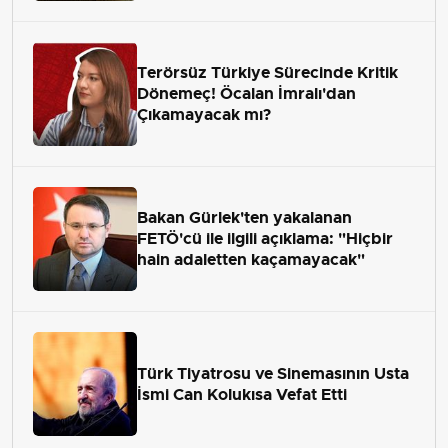
Terörsüz Türkiye Sürecinde Kritik
Dönemeç! Öcalan İmralı'dan
Çıkamayacak mı?
Bakan Gürlek'ten yakalanan
FETÖ'cü ile ilgili açıklama: "Hiçbir
hain adaletten kaçamayacak"
Türk Tiyatrosu ve Sinemasının Usta
İsmi Can Kolukısa Vefat Etti