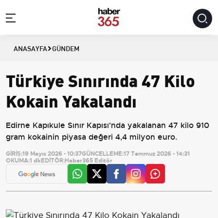
ANASAYFA
GÜNDEM
Türkiye Sınırında 47 Kilo
Kokain Yakalandı
Edirne Kapıkule Sınır Kapısı'nda yakalanan 47 kilo 910
gram kokainin piyasa değeri 4,4 milyon euro.
GİRİŞ:
19 Mayıs 2026 - 10:37
GÜNCELLEME:
17 Temmuz 2026 - 14:31
OKUMA:
1 dk
EDİTÖR:
Haber365 Editör