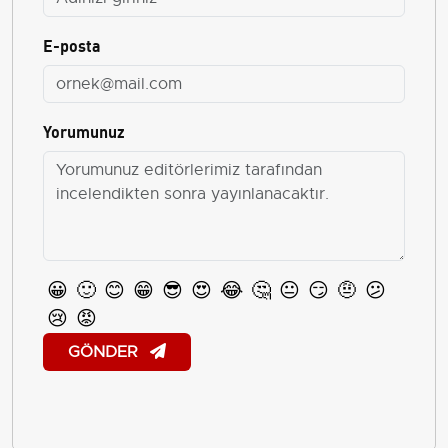
E-posta
Yorumunuz
😀
🙂
😊
😁
😎
😍
😂
🤔
😐
😏
🤨
😕
😢
😡
GÖNDER