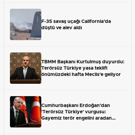
F-35 savaş uçağı California'da
düştü ve alev aldı
TBMM Başkanı Kurtulmuş duyurdu:
Terörsüz Türkiye yasa teklifi
önümüzdeki hafta Meclis'e geliyor
Cumhurbaşkanı Erdoğan'dan
'Terörsüz Türkiye' vurgusu:
Gayemiz terör engelini aradan
çekip almaktır