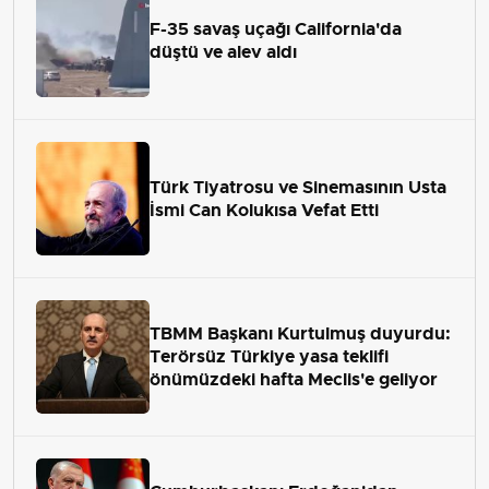
F-35 savaş uçağı California'da
düştü ve alev aldı
Türk Tiyatrosu ve Sinemasının Usta
İsmi Can Kolukısa Vefat Etti
TBMM Başkanı Kurtulmuş duyurdu:
Terörsüz Türkiye yasa teklifi
önümüzdeki hafta Meclis'e geliyor