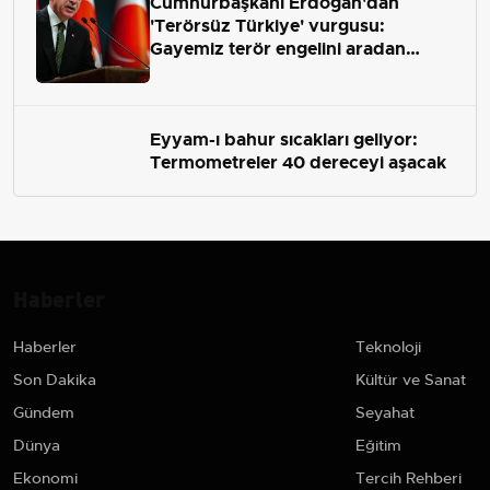
Cumhurbaşkanı Erdoğan'dan
'Terörsüz Türkiye' vurgusu:
Gayemiz terör engelini aradan
çekip almaktır
Eyyam-ı bahur sıcakları geliyor:
Termometreler 40 dereceyi aşacak
Haberler
Haberler
Teknoloji
Son Dakika
Kültür ve Sanat
Gündem
Seyahat
Dünya
Eğitim
Ekonomi
Tercih Rehberi