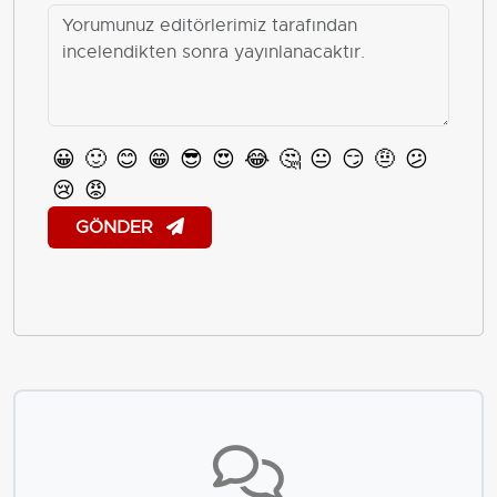
😀
🙂
😊
😁
😎
😍
😂
🤔
😐
😏
🤨
😕
😢
😡
GÖNDER