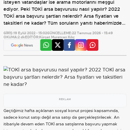
isteyen vatandaşlar ise arama motorlarını meşgul
ediyor. Peki TOKİ arsa başvurusu nasıl yapılır? 2022
TOKİ arsa başvuru şartları nelerdir? Arsa fiyatları ve
taksitleri ne kadar? Tüm soruların yanıtı haberimizde...
GİRİŞ:
19 Eylül 2022 - 15:02
GÜNCELLEME:
22 Temmuz 2026 - 15:49
OKUMA:
2 dk
EDİTÖR:
Kürşat Muratcan Kılıç
REKLAM
Geçtiğimiz hafta açıklanan sosyal konut projesi kapsamında,
sadece konut satışı değil arsa satışı da gerçekleştirilecek. An
itibariyle devam eden TOKİ arsa satışlarına başvuru yapmak