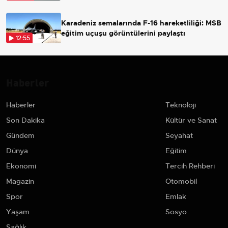
Karadeniz semalarında F-16 hareketliliği: MSB
eğitim uçuşu görüntülerini paylaştı
12:55
Haberler
Haberler
Teknoloji
Son Dakika
Kültür ve Sanat
Gündem
Seyahat
Dünya
Eğitim
Ekonomi
Tercih Rehberi
Magazin
Otomobil
Spor
Emlak
Yaşam
Sosyo
Sağlık