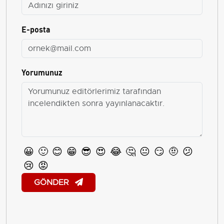
E-posta
Yorumunuz
😀
🙂
😊
😁
😎
😍
😂
🤔
😐
😏
🤨
😕
😢
😡
GÖNDER