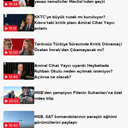
yasası temsilciler Meclisi’nden geçti
19:24
KKTC'ye büyük tuzak mı kuruluyor?
Kıbrıs'taki kritik planı Amiral Cihat Yaycı
anlattı
15:13
Terörsüz Türkiye Sürecinde Kritik Dönemeç!
Öcalan İmralı'dan Çıkamayacak mı?
10:50
Amiral Cihat Yaycı uyardı: Heybeliada
Ruhban Okulu neden açılmak isteniyor?
Açılırsa ne olacak?
14:46
MSB'den şampiyon Filenin Sultanları'na özel
video klip
20:03
MSB, SAT komandolarının paraşüt eğitimi
görüntülerini paylaştı
14:40