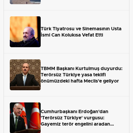
Türk Tiyatrosu ve Sinemasının Usta
İsmi Can Kolukısa Vefat Etti
TBMM Başkanı Kurtulmuş duyurdu:
Terörsüz Türkiye yasa teklifi
önümüzdeki hafta Meclis'e geliyor
Cumhurbaşkanı Erdoğan'dan
'Terörsüz Türkiye' vurgusu:
Gayemiz terör engelini aradan
çekip almaktır