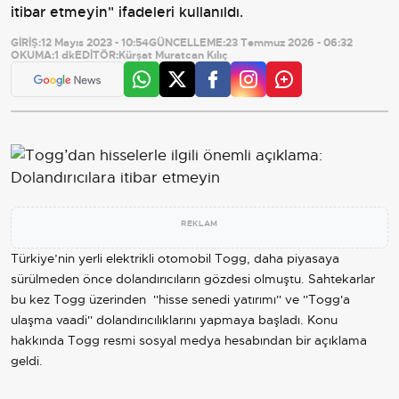
itibar etmeyin" ifadeleri kullanıldı.
GİRİŞ:
12 Mayıs 2023 - 10:54
GÜNCELLEME:
23 Temmuz 2026 - 06:32
OKUMA:
1 dk
EDİTÖR:
Kürşat Muratcan Kılıç
REKLAM
Türkiye’nin yerli elektrikli otomobil Togg, daha piyasaya
sürülmeden önce dolandırıcıların gözdesi olmuştu. Sahtekarlar
bu kez Togg üzerinden ''hisse senedi yatırımı'' ve ''Togg'a
ulaşma vaadi'' dolandırıcılıklarını yapmaya başladı. Konu
hakkında Togg resmi sosyal medya hesabından bir açıklama
geldi.