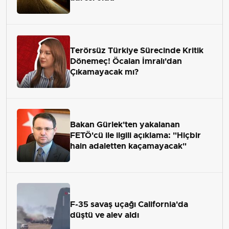
Terörsüz Türkiye Sürecinde Kritik
Dönemeç! Öcalan İmralı'dan
Çıkamayacak mı?
Bakan Gürlek'ten yakalanan
FETÖ'cü ile ilgili açıklama: "Hiçbir
hain adaletten kaçamayacak"
F-35 savaş uçağı California'da
düştü ve alev aldı