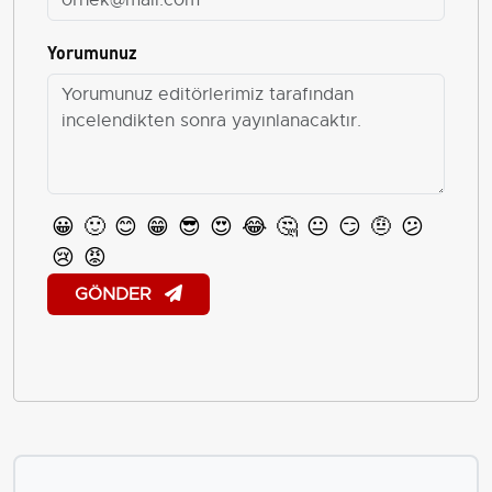
Yorumunuz
😀
🙂
😊
😁
😎
😍
😂
🤔
😐
😏
🤨
😕
😢
😡
GÖNDER