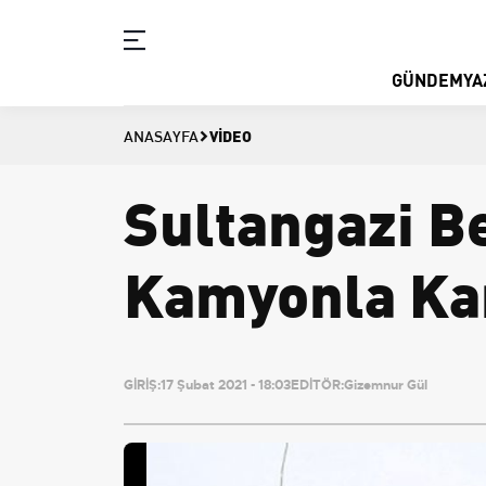
GÜNDEM
YA
VIDEO
ANASAYFA
Sultangazi Be
Kamyonla Kar
GİRİŞ:
17 Şubat 2021 - 18:03
EDİTÖR:
Gizemnur Gül