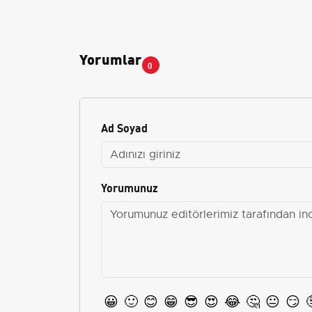
Yorumlar
0
Ad Soyad
Yorumunuz
😀
🙂
😊
😁
😎
😍
😂
🤔
😐
😏