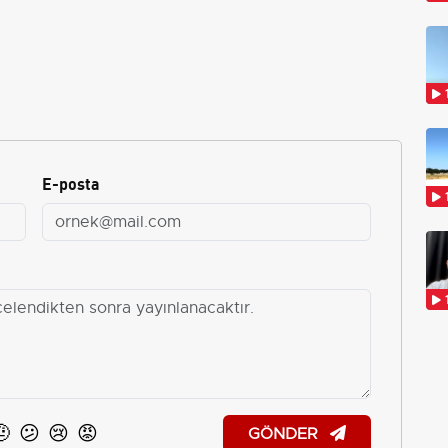
E-posta
🤨
😕
😢
😡
GÖNDER