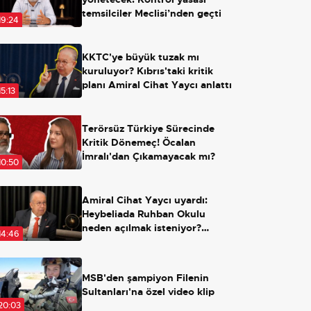
temsilciler Meclisi’nden geçti
19:24
KKTC'ye büyük tuzak mı
kuruluyor? Kıbrıs'taki kritik
planı Amiral Cihat Yaycı anlattı
15:13
Terörsüz Türkiye Sürecinde
Kritik Dönemeç! Öcalan
İmralı'dan Çıkamayacak mı?
10:50
Amiral Cihat Yaycı uyardı:
Heybeliada Ruhban Okulu
neden açılmak isteniyor?
14:46
Açılırsa ne olacak?
MSB'den şampiyon Filenin
Sultanları'na özel video klip
20:03