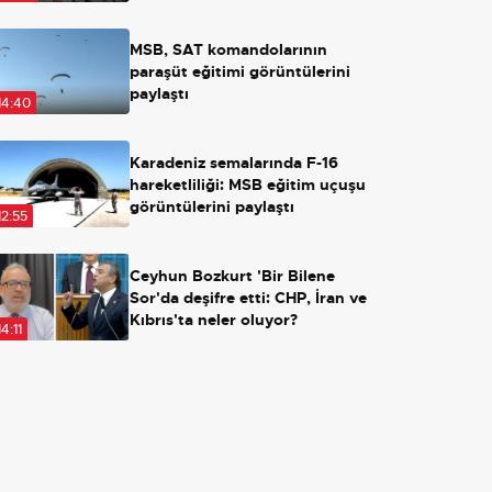
MSB, SAT komandolarının
paraşüt eğitimi görüntülerini
paylaştı
14:40
Karadeniz semalarında F-16
hareketliliği: MSB eğitim uçuşu
görüntülerini paylaştı
12:55
Ceyhun Bozkurt 'Bir Bilene
Sor'da deşifre etti: CHP, İran ve
Kıbrıs'ta neler oluyor?
14:11