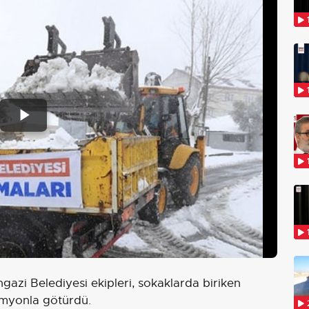
Play
Video
ngazi Belediyesi ekipleri, sokaklarda biriken
amyonla götürdü.