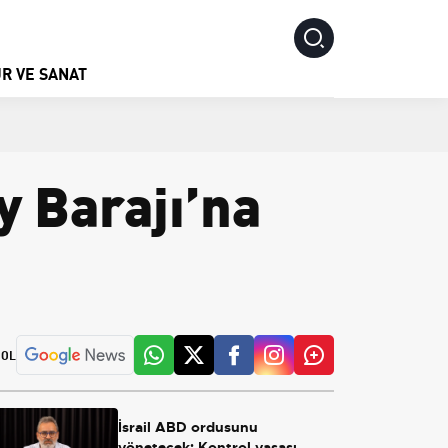
R VE SANAT
y Barajı’na
 OL
İsrail ABD ordusunu
yönetecek: Kontrol yasası