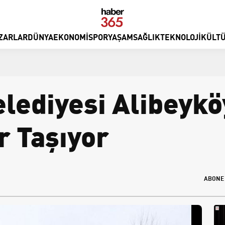
ZARLAR
DÜNYA
EKONOMI
SPOR
YAŞAM
SAĞLIK
TEKNOLOJI
KÜLTÜ
lediyesi Alibeykö
 Taşıyor
ABONE