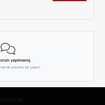
orum yapılmamış
nda ilk yorumu siz yapın!
SAYFALAR