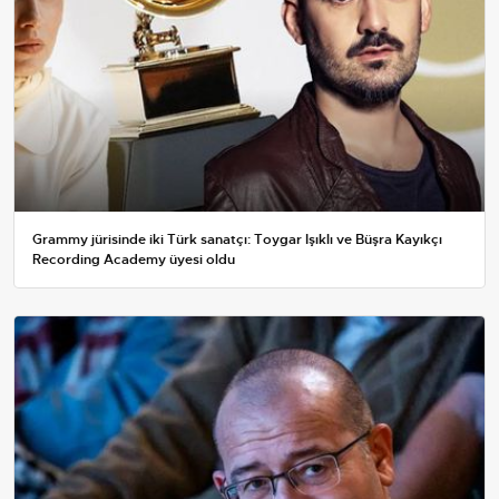
Grammy jürisinde iki Türk sanatçı: Toygar Işıklı ve Büşra Kayıkçı
Recording Academy üyesi oldu