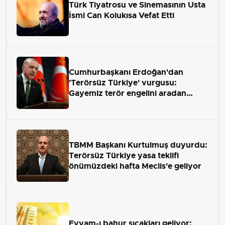
Türk Tiyatrosu ve Sinemasının Usta
İsmi Can Kolukısa Vefat Etti
Cumhurbaşkanı Erdoğan'dan
'Terörsüz Türkiye' vurgusu:
Gayemiz terör engelini aradan
çekip almaktır
TBMM Başkanı Kurtulmuş duyurdu:
Terörsüz Türkiye yasa teklifi
önümüzdeki hafta Meclis'e geliyor
Eyyam-ı bahur sıcakları geliyor: