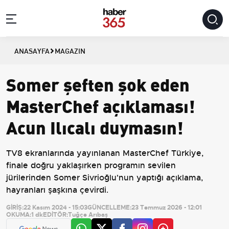
ANASAYFA
MAGAZIN
Somer şeften şok eden
MasterChef açıklaması!
Acun Ilıcalı duymasın!
TV8 ekranlarında yayınlanan MasterChef Türkiye,
finale doğru yaklaşırken programın sevilen
jürilerinden Somer Sivrioğlu'nun yaptığı açıklama,
hayranları şaşkına çevirdi.
GİRİŞ:
22 Kasım 2024 - 15:03
GÜNCELLEME:
23 Temmuz 2026 - 12:01
OKUMA:
1 dk
EDİTÖR:
Tuğçe Arıbaş