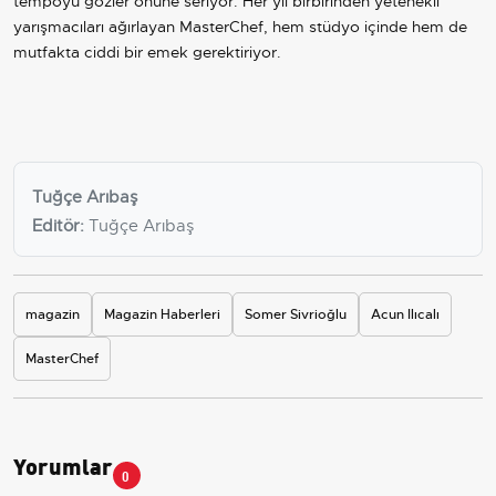
tempoyu gözler önüne seriyor. Her yıl birbirinden yetenekli
yarışmacıları ağırlayan MasterChef, hem stüdyo içinde hem de
mutfakta ciddi bir emek gerektiriyor.
Tuğçe Arıbaş
Editör:
Tuğçe Arıbaş
magazin
Magazin Haberleri
Somer Sivrioğlu
Acun Ilıcalı
MasterChef
Yorumlar
0