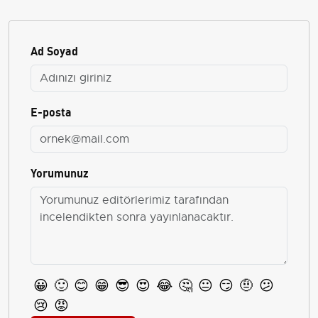
Ad Soyad
E-posta
Yorumunuz
😀
🙂
😊
😁
😎
😍
😂
🤔
😐
😏
🤨
😕
😢
😡