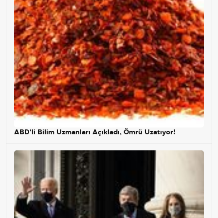
ABD'li Bilim Uzmanları Açıkladı, Ömrü Uzatıyor!