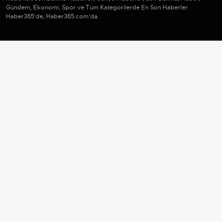
Gündem, Ekonomi, Spor ve Tüm Kategorilerde En Son Haberler
Haber365'de, Haber365.com'da.