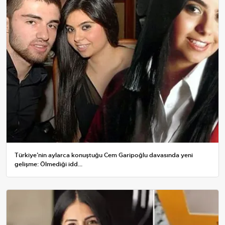
Türkiye’nin aylarca konuştuğu Cem Garipoğlu davasında yeni
gelişme: Ölmediği idd...