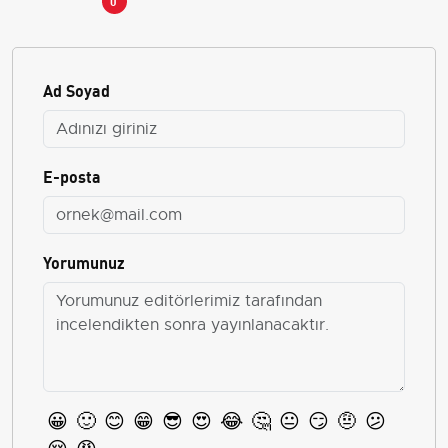
0
Ad Soyad
E-posta
Yorumunuz
😀
🙂
😊
😁
😎
😍
😂
🤔
😐
😏
🤨
😕