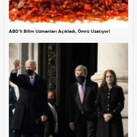
ABD'li Bilim Uzmanları Açıkladı, Ömrü Uzatıyor!