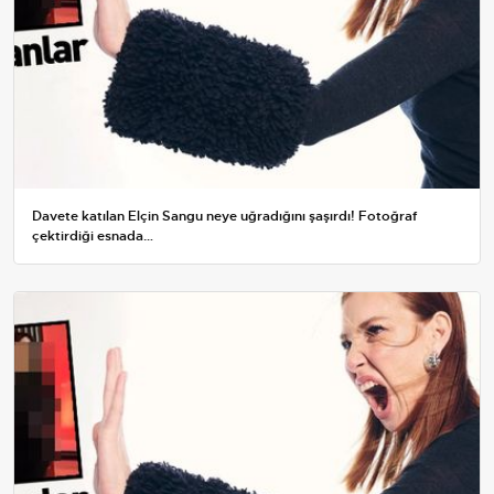
Davete katılan Elçin Sangu neye uğradığını şaşırdı! Fotoğraf
çektirdiği esnada…