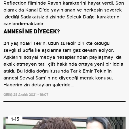
Reflection filminde Raven karakterini hayat verdi. Son
olarak da Kanal D’de yayınlanan ve herkesin severek
izlediği Sadakatsiz dizisinde Selçuk Dağcı karakterini
canlandırmaktadır.
ANNESİ NE DİYECEK?
24 yaşındaki Tekin, uzun süredir birlikte olduğu
sevgilisi Sofia ile aşklarına tam gaz devam ediyor.
Aşklarını sosyal medya hesaplarından paylaşmayı da
eksik etmeyen tatlı çift hakkında ortaya yeni bir iddia
atıldı. Bu iddia doğrultusunda Tarık Emir Tekin’in
annesi Şevval Sam’ın ne diyeceği merak konusu.
Haberimizin detayları galeride…
GİRİŞ:
28 Aralık 2021 - 16:07
1
-15