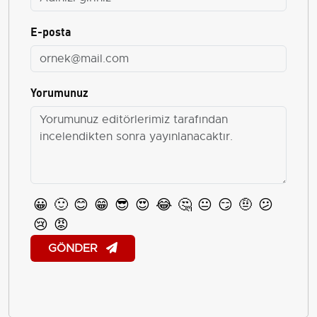
E-posta
Yorumunuz
😀
🙂
😊
😁
😎
😍
😂
🤔
😐
😏
🤨
😕
😢
😡
GÖNDER