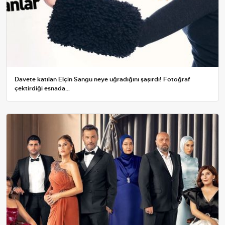
Davete katılan Elçin Sangu neye uğradığını şaşırdı! Fotoğraf
çektirdiği esnada…