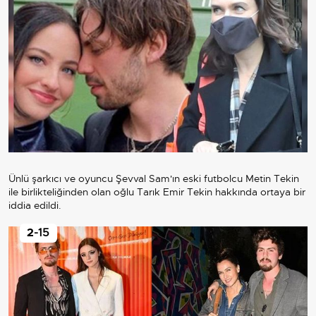
Ünlü şarkıcı ve oyuncu Şevval Sam'ın eski futbolcu Metin Tekin
ile birlikteliğinden olan oğlu Tarık Emir Tekin hakkında ortaya bir
iddia edildi.
2
-15