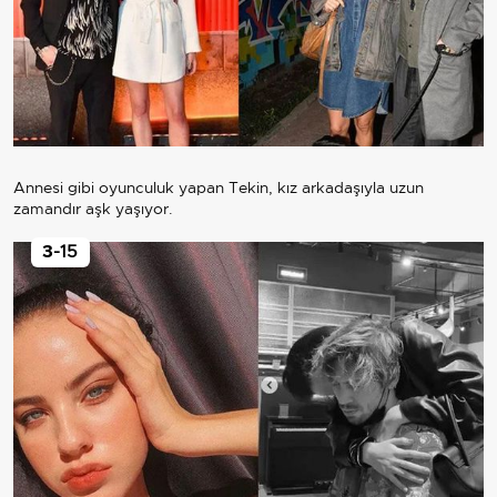
Annesi gibi oyunculuk yapan Tekin, kız arkadaşıyla uzun
zamandır aşk yaşıyor.
3
-15