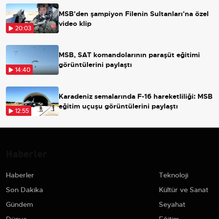
MSB'den şampiyon Filenin Sultanları'na özel
video klip
20:03
MSB, SAT komandolarının paraşüt eğitimi
görüntülerini paylaştı
14:40
Karadeniz semalarında F-16 hareketliliği: MSB
eğitim uçuşu görüntülerini paylaştı
12:55
Haberler
Haberler
Teknoloji
Son Dakika
Kültür ve Sanat
Gündem
Seyahat