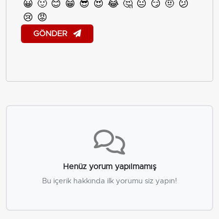
😀
🙂
😊
😁
😎
😍
😂
🤔
😐
😏
🤨
😕
😢
😡
GÖNDER
Henüz yorum yapılmamış
Bu içerik hakkında ilk yorumu siz yapın!