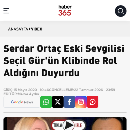
VIDEO
ANASAYFA
Serdar Ortaç Eski Sevgilisi
Seçil Gür'ün Klibinde Rol
Aldığını Duyurdu
GİRİŞ:
15 Mayıs 2020 - 10:46
GÜNCELLEME:
22 Temmuz 2026 - 23:59
EDİTÖR:
Merve Aydın