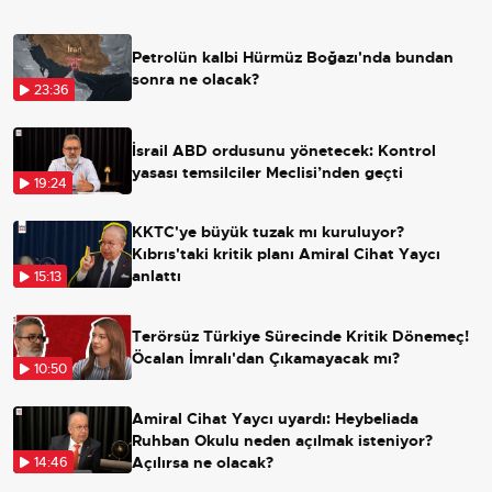
Petrolün kalbi Hürmüz Boğazı'nda bundan
sonra ne olacak?
23:36
İsrail ABD ordusunu yönetecek: Kontrol
yasası temsilciler Meclisi’nden geçti
19:24
KKTC'ye büyük tuzak mı kuruluyor?
Kıbrıs'taki kritik planı Amiral Cihat Yaycı
anlattı
15:13
Terörsüz Türkiye Sürecinde Kritik Dönemeç!
Öcalan İmralı'dan Çıkamayacak mı?
10:50
Amiral Cihat Yaycı uyardı: Heybeliada
Ruhban Okulu neden açılmak isteniyor?
Açılırsa ne olacak?
14:46