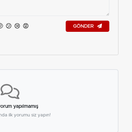
🤨
😕
😢
😡
GÖNDER
orum yapılmamış
nda ilk yorumu siz yapın!