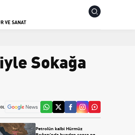
R VE SANAT
iyle Sokağa
 OL
Petrolün kalbi Hürmüz
Boğazı'nda bundan sonra ne