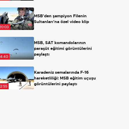
Açılırsa ne olacak?
MSB'den şampiyon Filenin
Sultanları'na özel video klip
20:03
MSB, SAT komandolarının
paraşüt eğitimi görüntülerini
paylaştı
14:40
Karadeniz semalarında F-16
hareketliliği: MSB eğitim uçuşu
görüntülerini paylaştı
12:55