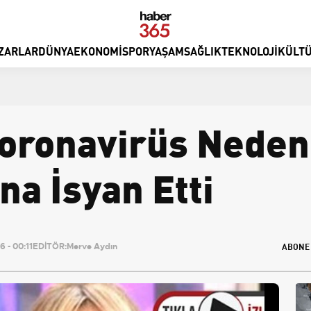
ZARLAR
DÜNYA
EKONOMI
SPOR
YAŞAM
SAĞLIK
TEKNOLOJI
KÜLTÜ
oronavirüs Neden
a İsyan Etti
ABONE
 - 00:11
EDİTÖR:
Merve Aydın