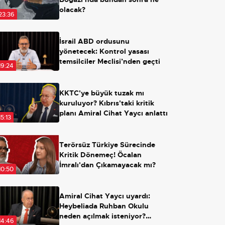
olacak?
23:36
İsrail ABD ordusunu
yönetecek: Kontrol yasası
temsilciler Meclisi’nden geçti
19:24
KKTC'ye büyük tuzak mı
kuruluyor? Kıbrıs'taki kritik
planı Amiral Cihat Yaycı anlattı
15:13
Terörsüz Türkiye Sürecinde
Kritik Dönemeç! Öcalan
İmralı'dan Çıkamayacak mı?
10:50
Amiral Cihat Yaycı uyardı:
Heybeliada Ruhban Okulu
neden açılmak isteniyor?
14:46