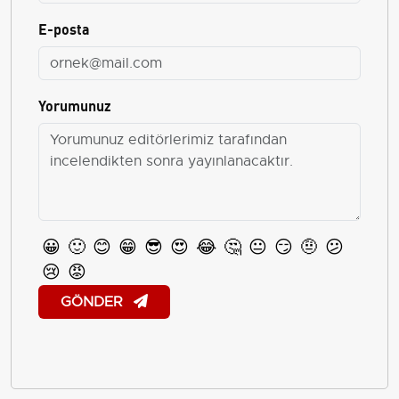
E-posta
Yorumunuz
😀
🙂
😊
😁
😎
😍
😂
🤔
😐
😏
🤨
😕
😢
😡
GÖNDER