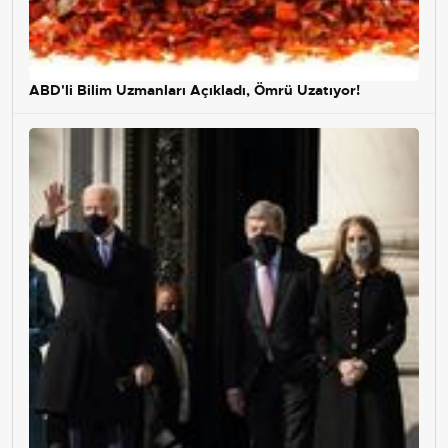
ABD'li Bilim Uzmanları Açıkladı, Ömrü Uzatıyor!