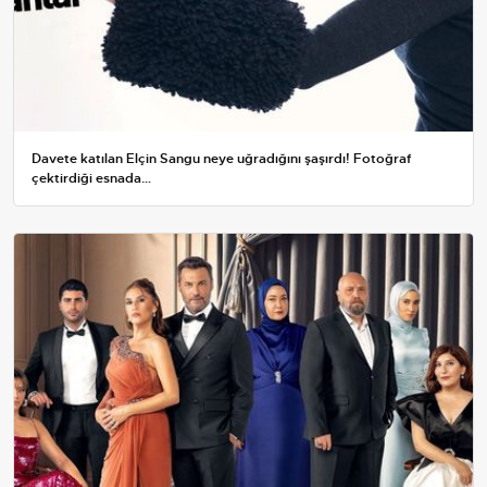
Davete katılan Elçin Sangu neye uğradığını şaşırdı! Fotoğraf
çektirdiği esnada…