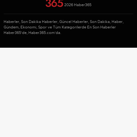
2026 Haber365
Haberler, Son Dakika Haberler, Güncel Haberler, Son Dakika, Haber,
Gündem, Ekonomi, Spor ve Tüm Kategorilerde En Son Haberler
Haber365'de, Haber365.com'da.