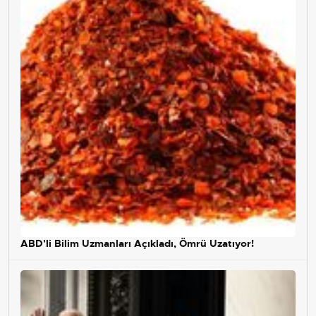
ABD'li Bilim Uzmanları Açıkladı, Ömrü Uzatıyor!