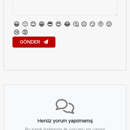
😀
🙂
😊
😁
😎
😍
😂
🤔
😐
😏
🤨
😕
😢
😡
GÖNDER
Henüz yorum yapılmamış
Bu içerik hakkında ilk yorumu siz yapın!