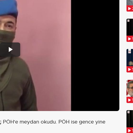
Play
Video
nç PÖH'e meydan okudu. PÖH ise gence yine