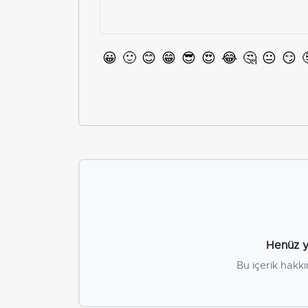
😀
🙂
😊
😁
😎
😍
😂
🤔
😐
😏
Henüz y
Bu içerik hakkı