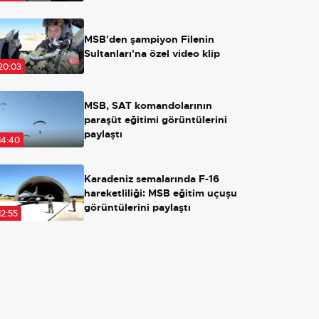
Açılırsa ne olacak?
MSB'den şampiyon Filenin
Sultanları'na özel video klip
20:03
MSB, SAT komandolarının
paraşüt eğitimi görüntülerini
paylaştı
14:40
Karadeniz semalarında F-16
hareketliliği: MSB eğitim uçuşu
görüntülerini paylaştı
12:55