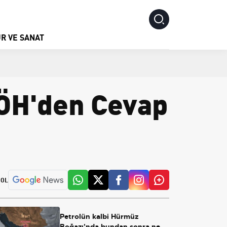
R VE SANAT
ÖH'den Cevap
 OL
Petrolün kalbi Hürmüz
Boğazı'nda bundan sonra ne