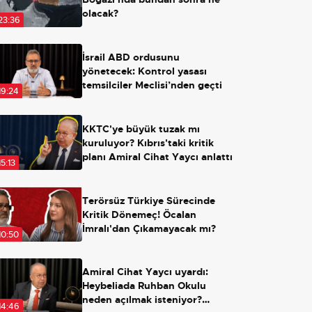
olacak?
23:36
İsrail ABD ordusunu
yönetecek: Kontrol yasası
temsilciler Meclisi’nden geçti
19:24
KKTC'ye büyük tuzak mı
kuruluyor? Kıbrıs'taki kritik
planı Amiral Cihat Yaycı anlattı
15:13
Terörsüz Türkiye Sürecinde
Kritik Dönemeç! Öcalan
İmralı'dan Çıkamayacak mı?
10:50
Amiral Cihat Yaycı uyardı:
Heybeliada Ruhban Okulu
neden açılmak isteniyor?
14:46