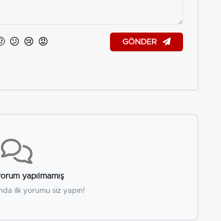
🤨
😕
😢
😡
GÖNDER
orum yapılmamış
nda ilk yorumu siz yapın!