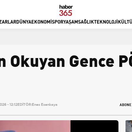
ZARLAR
DÜNYA
EKONOMI
SPOR
YAŞAM
SAĞLIK
TEKNOLOJI
KÜLTÜ
n Okuyan Gence P
ABONE
26 - 12:12
EDİTÖR:
Enes Esenkaya