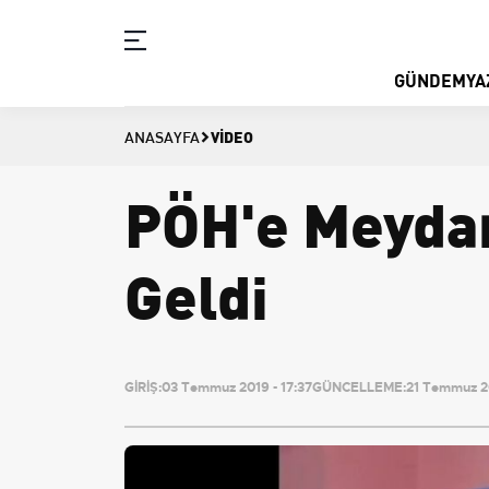
GÜNDEM
YA
VIDEO
ANASAYFA
PÖH'e Meyda
Geldi
GİRİŞ:
03 Temmuz 2019 - 17:37
GÜNCELLEME:
21 Temmuz 20