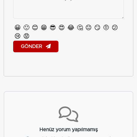
😀
🙂
😊
😁
😎
😍
😂
🤔
😐
😏
🤨
😕
😢
😡
GÖNDER
Henüz yorum yapılmamış