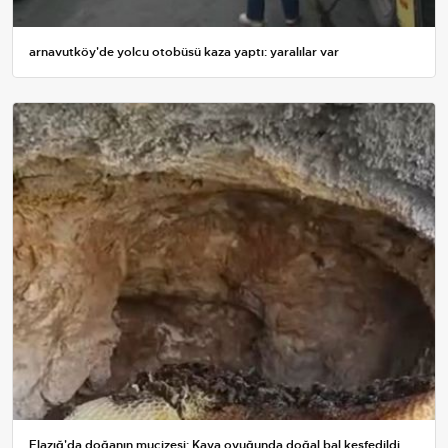
arnavutköy'de yolcu otobüsü kaza yaptı: yaralılar var
Elazığ'da doğanın mucizesi: Kaya oyuğunda doğal bal keşfedildi