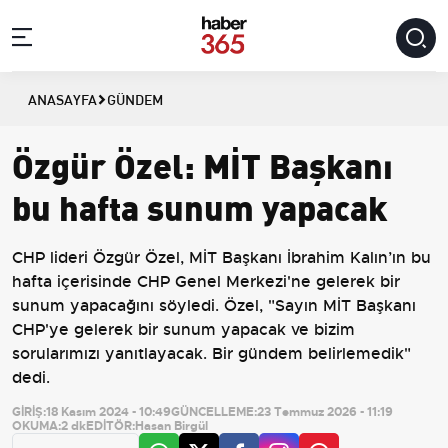
ANASAYFA
GÜNDEM
Özgür Özel: MİT Başkanı
bu hafta sunum yapacak
CHP lideri Özgür Özel, MİT Başkanı İbrahim Kalın’ın bu
hafta içerisinde CHP Genel Merkezi'ne gelerek bir
sunum yapacağını söyledi. Özel, "Sayın MİT Başkanı
CHP'ye gelerek bir sunum yapacak ve bizim
sorularımızı yanıtlayacak. Bir gündem belirlemedik"
dedi.
GİRİŞ:
18 Kasım 2024 - 10:49
GÜNCELLEME:
23 Temmuz 2026 - 11:19
OKUMA:
2 dk
EDİTÖR:
Hasan Birgül