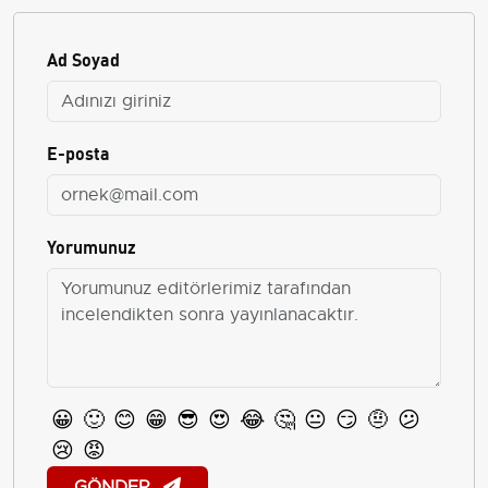
Ad Soyad
E-posta
Yorumunuz
😀
🙂
😊
😁
😎
😍
😂
🤔
😐
😏
🤨
😕
😢
😡
GÖNDER