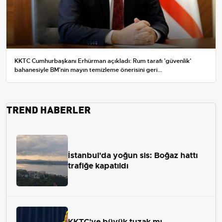
KKTC Cumhurbaşkanı Erhürman açıkladı: Rum tarafı 'güvenlik'
bahanesiyle BM'nin mayın temizleme önerisini geri...
TREND HABERLER
İstanbul'da yoğun sis: Boğaz hattı
trafiğe kapatıldı
KKTC'ye büyük tuzak mı