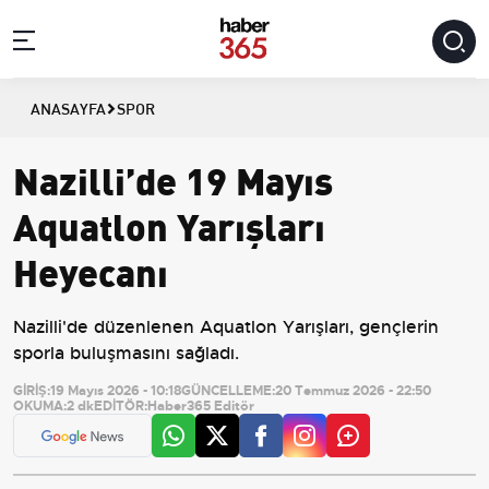
ANASAYFA
SPOR
Nazilli’de 19 Mayıs
Aquatlon Yarışları
Heyecanı
Nazilli'de düzenlenen Aquatlon Yarışları, gençlerin
sporla buluşmasını sağladı.
GİRİŞ:
19 Mayıs 2026 - 10:18
GÜNCELLEME:
20 Temmuz 2026 - 22:50
OKUMA:
2 dk
EDİTÖR:
Haber365 Editör