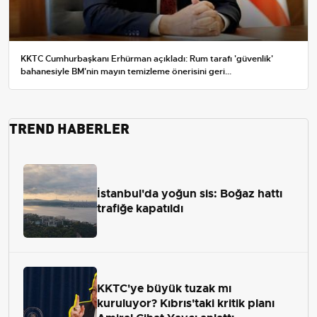
KKTC Cumhurbaşkanı Erhürman açıkladı: Rum tarafı 'güvenlik'
bahanesiyle BM'nin mayın temizleme önerisini geri...
TREND HABERLER
İstanbul'da yoğun sis: Boğaz hattı
trafiğe kapatıldı
KKTC'ye büyük tuzak mı
kuruluyor? Kıbrıs'taki kritik planı