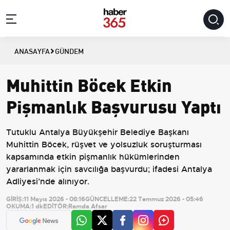
ANASAYFA
GÜNDEM
Muhittin Böcek Etkin
Pişmanlık Başvurusu Yaptı
Tutuklu Antalya Büyükşehir Belediye Başkanı
Muhittin Böcek, rüşvet ve yolsuzluk soruşturması
kapsamında etkin pişmanlık hükümlerinden
yararlanmak için savcılığa başvurdu; ifadesi Antalya
Adliyesi’nde alınıyor.
GİRİŞ:
11 Mayıs 2026 - 08:16
GÜNCELLEME:
22 Temmuz 2026 - 05:46
OKUMA:
1 dk
EDİTÖR:
Ramda Afsar