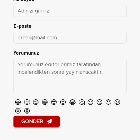
E-posta
Yorumunuz
😀
🙂
😊
😁
😎
😍
😂
🤔
😐
😏
🤨
😕
😢
😡
GÖNDER