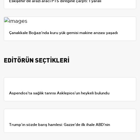
Eskişehir'de arazi aracı PTS direğine çarptı: 1 yaralı
Çanakkale Boğazı’nda kuru yük gemisi makine arızası yaşadı
EDİTÖRÜN SEÇTİKLERİ
Aspendos'ta sağlık tanrısı Asklepios'un heykeli bulundu
Trump’ın sözde barış hamlesi: Gazze’de ilk ihale ABD’nin