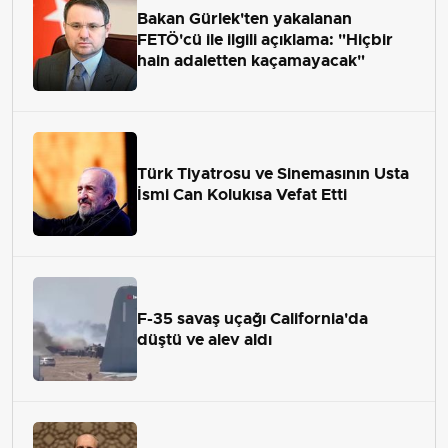
Bakan Gürlek'ten yakalanan
FETÖ'cü ile ilgili açıklama: "Hiçbir
hain adaletten kaçamayacak"
Türk Tiyatrosu ve Sinemasının Usta
İsmi Can Kolukısa Vefat Etti
F-35 savaş uçağı California'da
düştü ve alev aldı