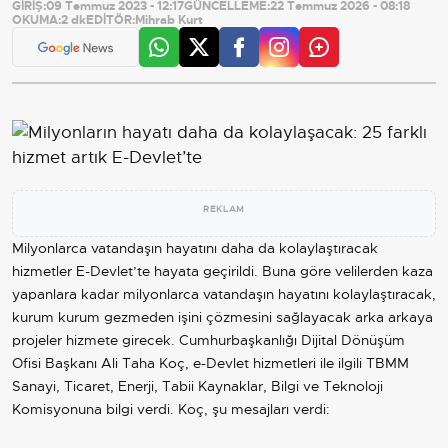
GİRİŞ:
09 Temmuz 2023 - 12:17
GÜNCELLEME:
22 Temmuz 2026 - 08:18
OKUMA:
2 dk
EDİTÖR:
Mihrab Kurt
REKLAM
Milyonlarca vatandaşın hayatını daha da kolaylaştıracak
hizmetler E-Devlet’te hayata geçirildi. Buna göre velilerden kaza
yapanlara kadar milyonlarca vatandaşın hayatını kolaylaştıracak,
kurum kurum gezmeden işini çözmesini sağlayacak arka arkaya
projeler hizmete girecek. Cumhurbaşkanlığı Dijital Dönüşüm
Ofisi Başkanı Ali Taha Koç, e-Devlet hizmetleri ile ilgili TBMM
Sanayi, Ticaret, Enerji, Tabii Kaynaklar, Bilgi ve Teknoloji
Komisyonuna bilgi verdi. Koç, şu mesajları verdi: