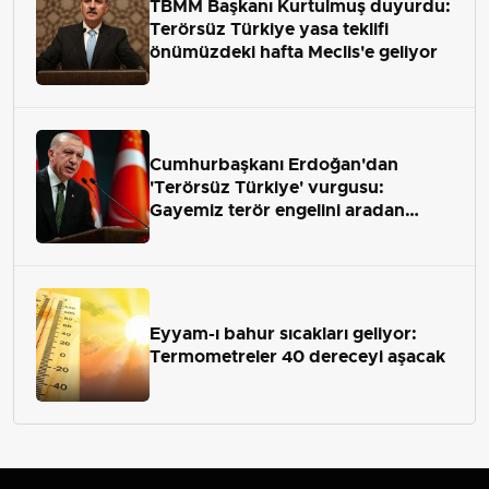
TBMM Başkanı Kurtulmuş duyurdu:
Terörsüz Türkiye yasa teklifi
önümüzdeki hafta Meclis'e geliyor
Cumhurbaşkanı Erdoğan'dan
'Terörsüz Türkiye' vurgusu:
Gayemiz terör engelini aradan
çekip almaktır
Eyyam-ı bahur sıcakları geliyor:
Termometreler 40 dereceyi aşacak