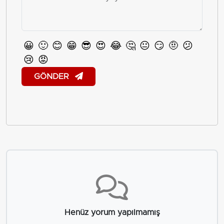
😀
🙂
😊
😁
😎
😍
😂
🤔
😐
😏
🤨
😕
😢
😡
GÖNDER
Henüz yorum yapılmamış