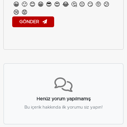
😀
🙂
😊
😁
😎
😍
😂
🤔
😐
😏
🤨
😕
😢
😡
GÖNDER
Henüz yorum yapılmamış
Bu içerik hakkında ilk yorumu siz yapın!