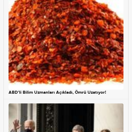
ABD'li Bilim Uzmanları Açıkladı, Ömrü Uzatıyor!