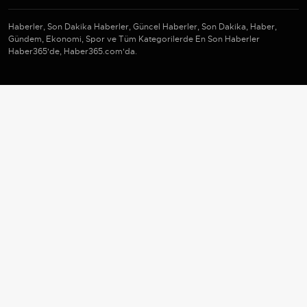
Haberler, Son Dakika Haberler, Güncel Haberler, Son Dakika, Haber,
Gündem, Ekonomi, Spor ve Tüm Kategorilerde En Son Haberler
Haber365'de, Haber365.com'da.