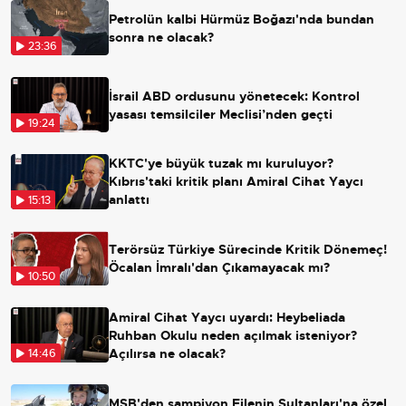
Petrolün kalbi Hürmüz Boğazı'nda bundan
sonra ne olacak?
23:36
İsrail ABD ordusunu yönetecek: Kontrol
yasası temsilciler Meclisi’nden geçti
19:24
KKTC'ye büyük tuzak mı kuruluyor?
Kıbrıs'taki kritik planı Amiral Cihat Yaycı
anlattı
15:13
Terörsüz Türkiye Sürecinde Kritik Dönemeç!
Öcalan İmralı'dan Çıkamayacak mı?
10:50
Amiral Cihat Yaycı uyardı: Heybeliada
Ruhban Okulu neden açılmak isteniyor?
Açılırsa ne olacak?
14:46
MSB'den şampiyon Filenin Sultanları'na özel