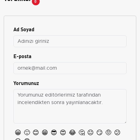
0
Ad Soyad
E-posta
Yorumunuz
😀
🙂
😊
😁
😎
😍
😂
🤔
😐
😏
🤨
😕