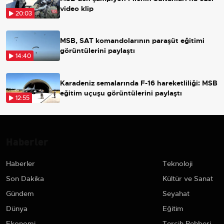
video klip
20:03
MSB, SAT komandolarının paraşüt eğitimi
görüntülerini paylaştı
14:40
Karadeniz semalarında F-16 hareketliliği: MSB
eğitim uçuşu görüntülerini paylaştı
12:55
Haberler
Haberler
Teknoloji
Son Dakika
Kültür ve Sanat
Gündem
Seyahat
Dünya
Eğitim
Ekonomi
Tercih Rehberi