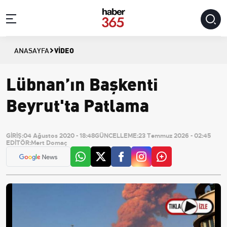
VIDEO
ANASAYFA
Lübnan’ın Başkenti
Beyrut'ta Patlama
GİRİŞ:
04 Ağustos 2020 - 18:48
GÜNCELLEME:
23 Temmuz 2026 - 02:45
EDİTÖR:
Mert Domaç