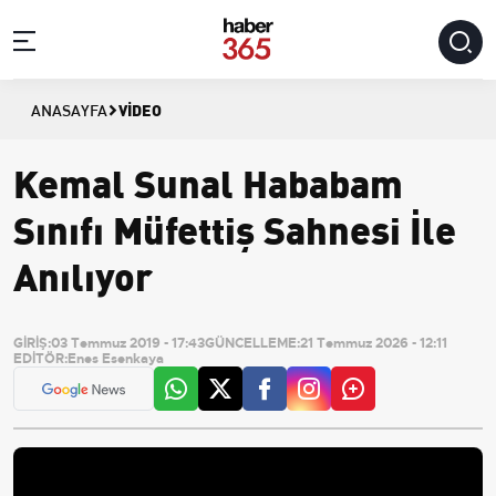
VIDEO
ANASAYFA
Kemal Sunal Hababam
Sınıfı Müfettiş Sahnesi İle
Anılıyor
GİRİŞ:
03 Temmuz 2019 - 17:43
GÜNCELLEME:
21 Temmuz 2026 - 12:11
EDİTÖR:
Enes Esenkaya