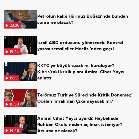
Petrolün kalbi Hürmüz Boğazı'nda bundan
sonra ne olacak?
23:36
İsrail ABD ordusunu yönetecek: Kontrol
yasası temsilciler Meclisi’nden geçti
19:24
KKTC'ye büyük tuzak mı kuruluyor?
Kıbrıs'taki kritik planı Amiral Cihat Yaycı
anlattı
15:13
Terörsüz Türkiye Sürecinde Kritik Dönemeç!
Öcalan İmralı'dan Çıkamayacak mı?
10:50
Amiral Cihat Yaycı uyardı: Heybeliada
Ruhban Okulu neden açılmak isteniyor?
Açılırsa ne olacak?
14:46