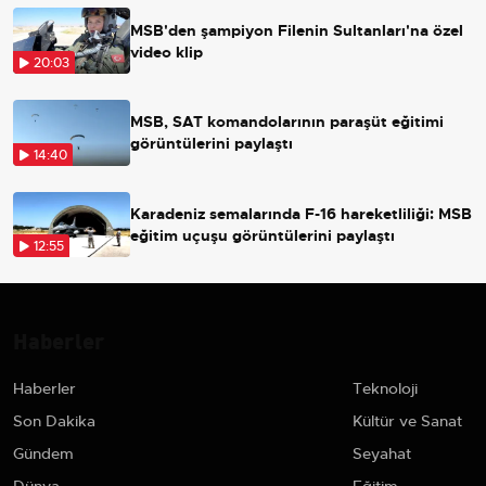
MSB'den şampiyon Filenin Sultanları'na özel
video klip
20:03
MSB, SAT komandolarının paraşüt eğitimi
görüntülerini paylaştı
14:40
Karadeniz semalarında F-16 hareketliliği: MSB
eğitim uçuşu görüntülerini paylaştı
12:55
Haberler
Haberler
Teknoloji
Son Dakika
Kültür ve Sanat
Gündem
Seyahat