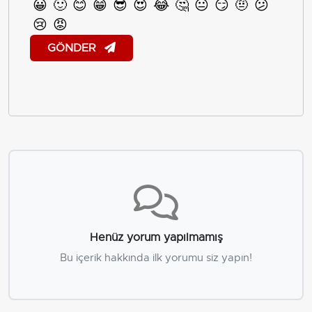
😀
🙂
😊
😁
😎
😍
😂
🤔
😐
😏
🤨
😕
😢
😡
GÖNDER
Henüz yorum yapılmamış
Bu içerik hakkında ilk yorumu siz yapın!