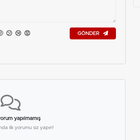
🤨
😕
😢
😡
GÖNDER
orum yapılmamış
nda ilk yorumu siz yapın!