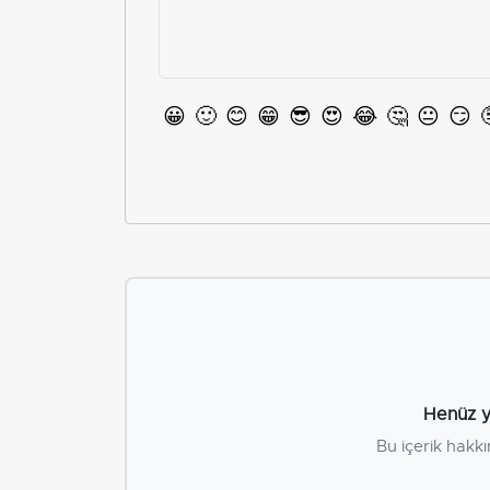
😀
🙂
😊
😁
😎
😍
😂
🤔
😐
😏
Henüz y
Bu içerik hakkı