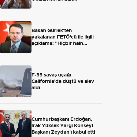
Çıkamayacak mı?
Bakan Gürlek'ten
yakalanan FETÖ'cü ile ilgili
açıklama: "Hiçbir hain
adaletten kaçamayacak"
F-35 savaş uçağı
California'da düştü ve alev
aldı
Cumhurbaşkanı Erdoğan,
Irak Yüksek Yargı Konseyi
Başkanı Zeydan'ı kabul etti