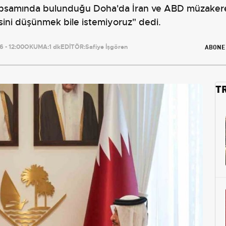
 kapsamında bulunduğu Doha'da İran ve ABD müzakerele
ksini düşünmek bile istemiyoruz" dedi.
ABONE
 - 12:00
OKUMA:
1 dk
EDİTÖR:
Safiye İşgören
T