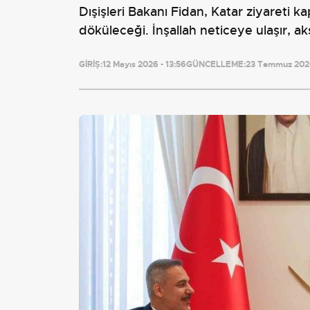
Dışişleri Bakanı Fidan, Katar ziyareti
döküleceği. İnşallah neticeye ulaşır, a
GİRİŞ:
12 Mayıs 2026 - 13:56
GÜNCELLEME:
23 Temmuz 2026