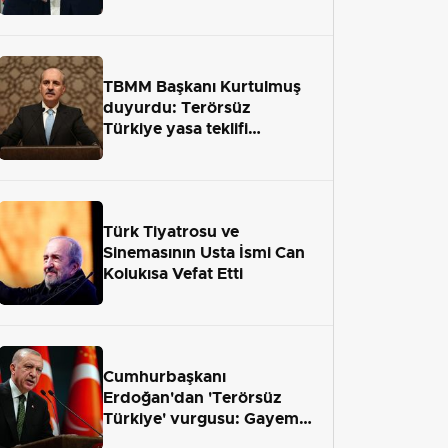
TBMM Başkanı Kurtulmuş
duyurdu: Terörsüz
Türkiye yasa teklifi
önümüzdeki hafta Meclis'e
geliyor
Türk Tiyatrosu ve
Sinemasının Usta İsmi Can
Kolukısa Vefat Etti
Cumhurbaşkanı
Erdoğan'dan 'Terörsüz
Türkiye' vurgusu: Gayemiz
terör engelini aradan çekip