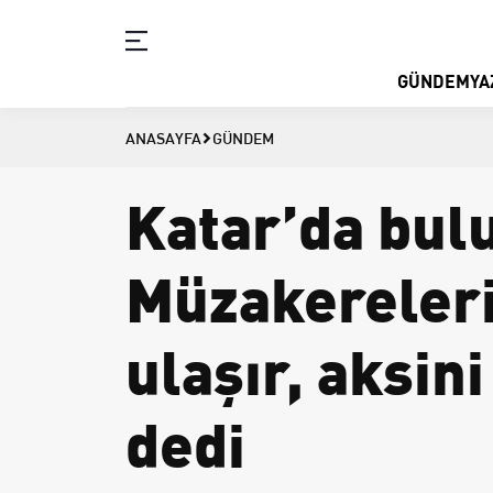
GÜNDEM
YA
ANASAYFA
GÜNDEM
Katar’da bul
Müzakereleriy
ulaşır, aksin
dedi