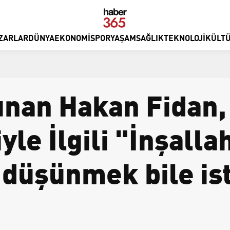
ZARLAR
DÜNYA
EKONOMI
SPOR
YAŞAM
SAĞLIK
TEKNOLOJI
KÜLTÜ
unan Hakan Fidan,
le İlgili "İnşalla
i düşünmek bile i