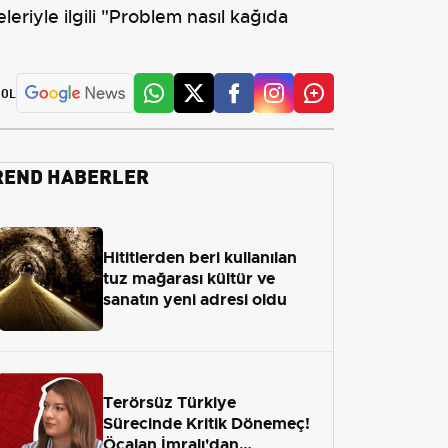
riyle ilgili "Problem nasıl kağıda
 OL
REND HABERLER
Hititlerden beri kullanılan
tuz mağarası kültür ve
sanatın yeni adresi oldu
Terörsüz Türkiye
Sürecinde Kritik Dönemeç!
Öcalan İmralı'dan