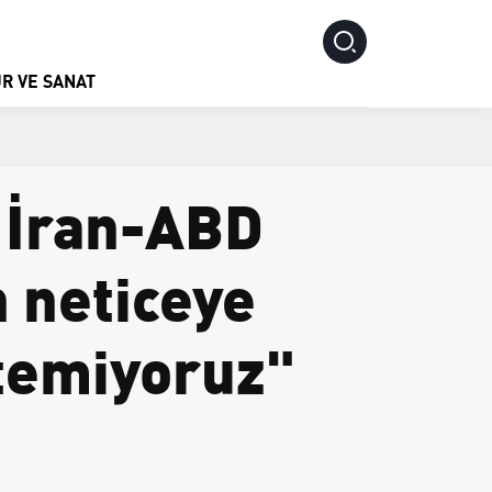
R VE SANAT
 İran-ABD
h neticeye
stemiyoruz"