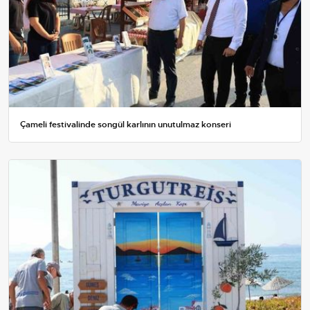
Çameli festivalinde songül karlının unutulmaz konseri