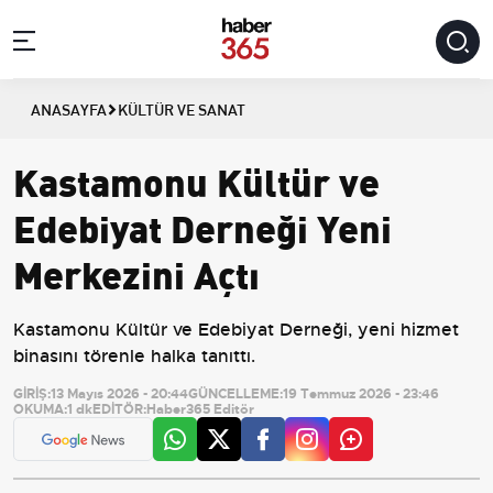
ANASAYFA
KÜLTÜR VE SANAT
Kastamonu Kültür ve
Edebiyat Derneği Yeni
Merkezini Açtı
Kastamonu Kültür ve Edebiyat Derneği, yeni hizmet
binasını törenle halka tanıttı.
GİRİŞ:
13 Mayıs 2026 - 20:44
GÜNCELLEME:
19 Temmuz 2026 - 23:46
OKUMA:
1 dk
EDİTÖR:
Haber365 Editör