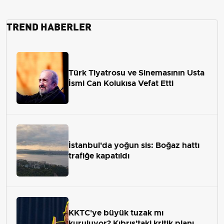
TREND HABERLER
Türk Tiyatrosu ve Sinemasının Usta
İsmi Can Kolukısa Vefat Etti
İstanbul'da yoğun sis: Boğaz hattı
trafiğe kapatıldı
KKTC'ye büyük tuzak mı
kuruluyor? Kıbrıs'taki kritik planı