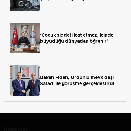
‘Çocuk şiddeti icat etmez, içinde
büyüdüğü dünyadan öğrenir’
Bakan Fidan, Ürdünlü mevkidaşı
Safadi ile görüşme gerçekleştirdi
Haberler