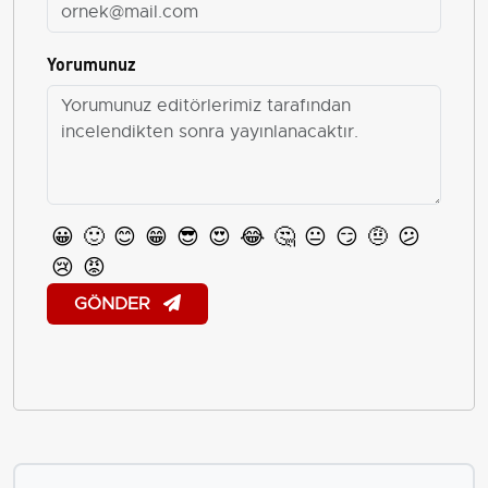
Yorumunuz
😀
🙂
😊
😁
😎
😍
😂
🤔
😐
😏
🤨
😕
😢
😡
GÖNDER