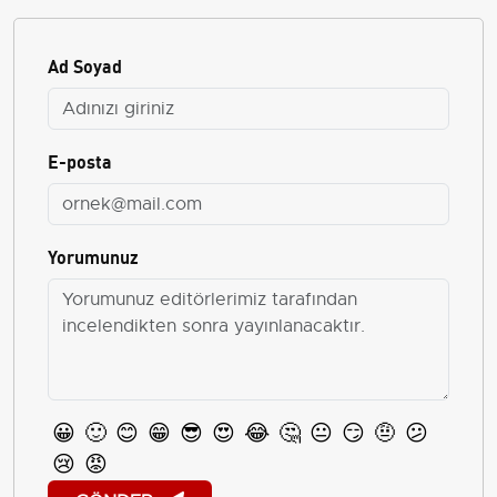
Ad Soyad
E-posta
Yorumunuz
😀
🙂
😊
😁
😎
😍
😂
🤔
😐
😏
🤨
😕
😢
😡