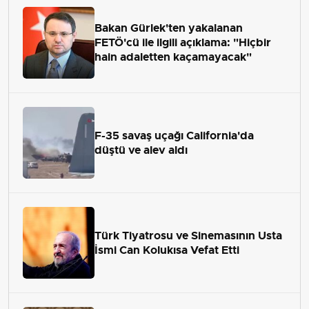
Bakan Gürlek'ten yakalanan
FETÖ'cü ile ilgili açıklama: "Hiçbir
hain adaletten kaçamayacak"
F-35 savaş uçağı California'da
düştü ve alev aldı
Türk Tiyatrosu ve Sinemasının Usta
İsmi Can Kolukısa Vefat Etti