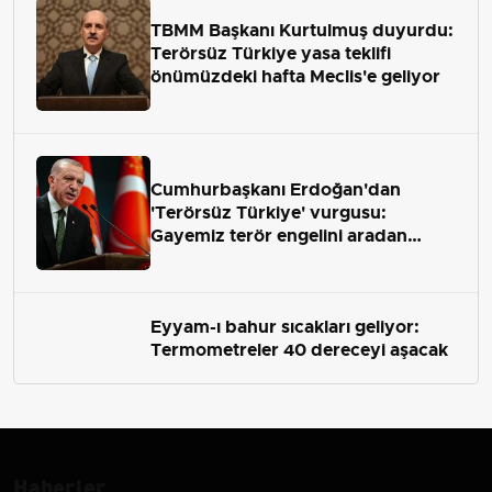
TBMM Başkanı Kurtulmuş duyurdu:
Terörsüz Türkiye yasa teklifi
önümüzdeki hafta Meclis'e geliyor
Cumhurbaşkanı Erdoğan'dan
'Terörsüz Türkiye' vurgusu:
Gayemiz terör engelini aradan
çekip almaktır
Eyyam-ı bahur sıcakları geliyor:
Termometreler 40 dereceyi aşacak
Haberler