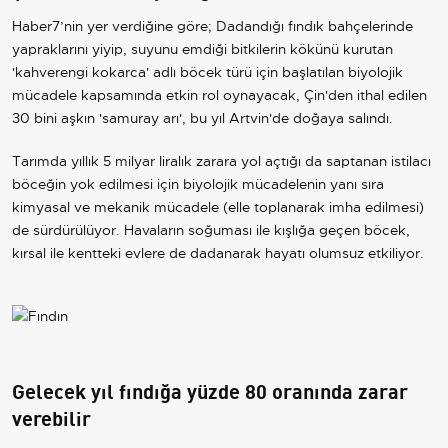
Haber7’nin yer verdiğine göre; Dadandığı fındık bahçelerinde
yapraklarını yiyip, suyunu emdiği bitkilerin kökünü kurutan
'kahverengi kokarca' adlı böcek türü için başlatılan biyolojik
mücadele kapsamında etkin rol oynayacak,
Çin
'den ithal edilen
30 bini aşkın 'samuray arı', bu yıl Artvin'de doğaya salındı.
Tarımda yıllık 5 milyar liralık zarara yol açtığı da saptanan istilacı
böceğin yok edilmesi için biyolojik mücadelenin yanı sıra
kimyasal ve mekanik mücadele (elle toplanarak imha edilmesi)
de sürdürülüyor. Havaların soğuması ile kışlığa geçen böcek,
kırsal ile kentteki evlere de dadanarak hayatı olumsuz etkiliyor.
Gelecek yıl fındığa yüzde 80 oranında zarar
verebilir