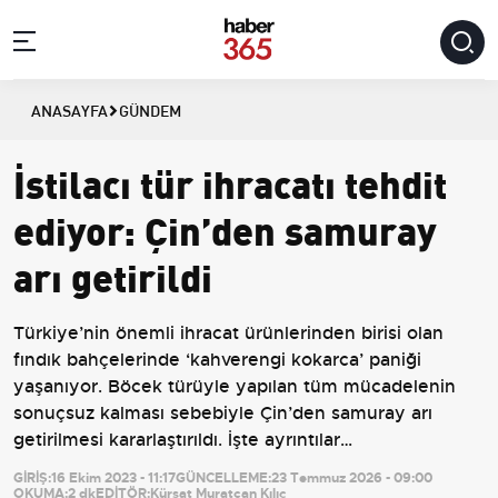
ANASAYFA
GÜNDEM
İstilacı tür ihracatı tehdit
ediyor: Çin’den samuray
arı getirildi
Türkiye’nin önemli ihracat ürünlerinden birisi olan
fındık bahçelerinde ‘kahverengi kokarca’ paniği
yaşanıyor. Böcek türüyle yapılan tüm mücadelenin
sonuçsuz kalması sebebiyle Çin’den samuray arı
getirilmesi kararlaştırıldı. İşte ayrıntılar…
GİRİŞ:
16 Ekim 2023 - 11:17
GÜNCELLEME:
23 Temmuz 2026 - 09:00
OKUMA:
2 dk
EDİTÖR:
Kürşat Muratcan Kılıç