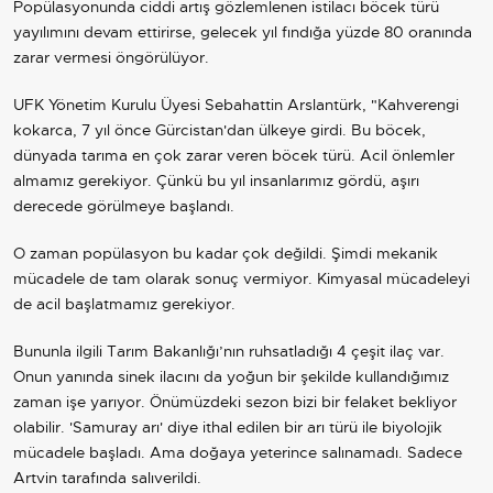
Popülasyonunda ciddi artış gözlemlenen istilacı böcek türü
yayılımını devam ettirirse, gelecek yıl fındığa yüzde 80 oranında
zarar vermesi öngörülüyor.
UFK Yönetim Kurulu Üyesi Sebahattin Arslantürk, "Kahverengi
kokarca, 7 yıl önce Gürcistan'dan ülkeye girdi. Bu böcek,
dünyada tarıma en çok zarar veren böcek türü. Acil önlemler
almamız gerekiyor. Çünkü bu yıl insanlarımız gördü, aşırı
derecede görülmeye başlandı.
O zaman popülasyon bu kadar çok değildi. Şimdi mekanik
mücadele de tam olarak sonuç vermiyor. Kimyasal mücadeleyi
de acil başlatmamız gerekiyor.
Bununla ilgili Tarım Bakanlığı’nın ruhsatladığı 4 çeşit ilaç var.
Onun yanında sinek ilacını da yoğun bir şekilde kullandığımız
zaman işe yarıyor. Önümüzdeki sezon bizi bir felaket bekliyor
olabilir. 'Samuray arı' diye ithal edilen bir arı türü ile biyolojik
mücadele başladı. Ama doğaya yeterince salınamadı. Sadece
Artvin tarafında salıverildi.