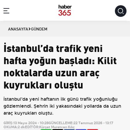
ANASAYFA
GÜNDEM
İstanbul’da trafik yeni
hafta yoğun başladı: Kilit
noktalarda uzun araç
kuyrukları oluştu
İstanbul’da yeni haftanın ilk günü trafik yoğunluğu
gözlemlendi. Şehrin iki yakasındaki yollarda da uzun
araç kuyrukları oluştu.
GİRİŞ:
13 Mayıs 2024 - 10:28
GÜNCELLEME:
22 Temmuz 2026 - 13:17
OKUMA:
2 dk
EDİTÖR:
Kürşat Muratcan Kılıç