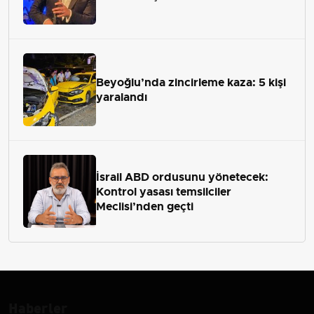
Beyoğlu’nda zincirleme kaza: 5 kişi
yaralandı
İsrail ABD ordusunu yönetecek:
Kontrol yasası temsilciler
Meclisi’nden geçti
Haberler