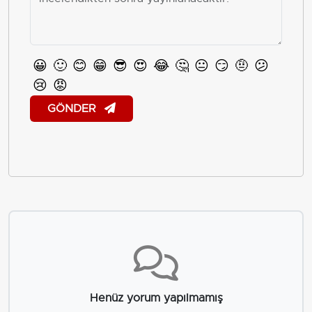
😀
🙂
😊
😁
😎
😍
😂
🤔
😐
😏
🤨
😕
😢
😡
GÖNDER
Henüz yorum yapılmamış