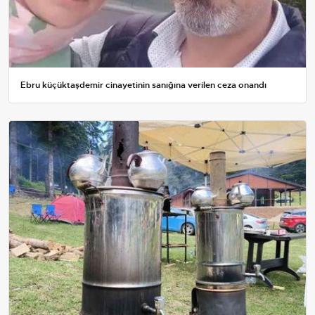
Ebru küçüktaşdemir cinayetinin sanığına verilen ceza onandı