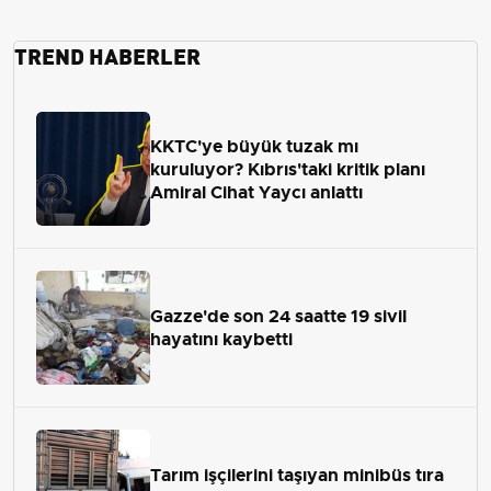
TREND HABERLER
KKTC'ye büyük tuzak mı
kuruluyor? Kıbrıs'taki kritik planı
Amiral Cihat Yaycı anlattı
Gazze'de son 24 saatte 19 sivil
hayatını kaybetti
Tarım işçilerini taşıyan minibüs tıra