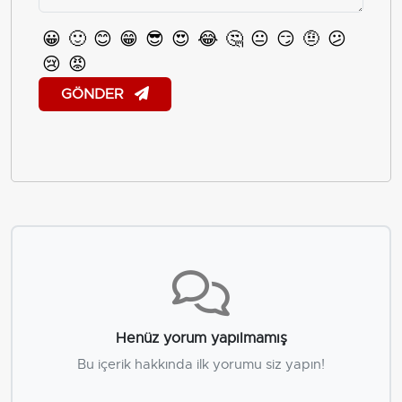
😀
🙂
😊
😁
😎
😍
😂
🤔
😐
😏
🤨
😕
😢
😡
GÖNDER
Henüz yorum yapılmamış
Bu içerik hakkında ilk yorumu siz yapın!