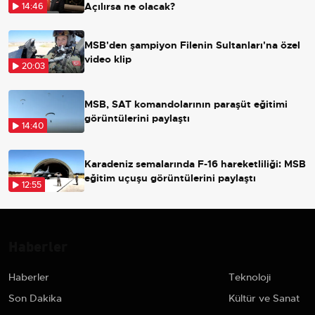
Açılırsa ne olacak?
14:46
MSB'den şampiyon Filenin Sultanları'na özel
video klip
20:03
MSB, SAT komandolarının paraşüt eğitimi
görüntülerini paylaştı
14:40
Karadeniz semalarında F-16 hareketliliği: MSB
eğitim uçuşu görüntülerini paylaştı
12:55
Haberler
Haberler
Teknoloji
Son Dakika
Kültür ve Sanat