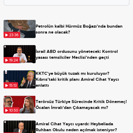
Petrolün kalbi Hürmüz Boğazı'nda bundan
sonra ne olacak?
23:36
İsrail ABD ordusunu yönetecek: Kontrol
yasası temsilciler Meclisi’nden geçti
19:24
KKTC'ye büyük tuzak mı kuruluyor?
Kıbrıs'taki kritik planı Amiral Cihat Yaycı
anlattı
15:13
Terörsüz Türkiye Sürecinde Kritik Dönemeç!
Öcalan İmralı'dan Çıkamayacak mı?
10:50
Amiral Cihat Yaycı uyardı: Heybeliada
Ruhban Okulu neden açılmak isteniyor?