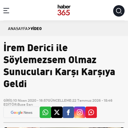
VIDEO
ANASAYFA
İrem Derici ile
Söylemezsem Olmaz
Sunucuları Karşı Karşıya
Geldi
GİRİŞ:
10 Nisan 2020 - 16:57
GÜNCELLEME:
22 Temmuz 2026 - 18:46
EDİTÖR:
Buse Sarı