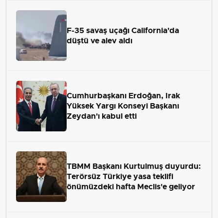
F-35 savaş uçağı California'da
düştü ve alev aldı
Cumhurbaşkanı Erdoğan, Irak
Yüksek Yargı Konseyi Başkanı
Zeydan'ı kabul etti
TBMM Başkanı Kurtulmuş duyurdu:
Terörsüz Türkiye yasa teklifi
önümüzdeki hafta Meclis'e geliyor