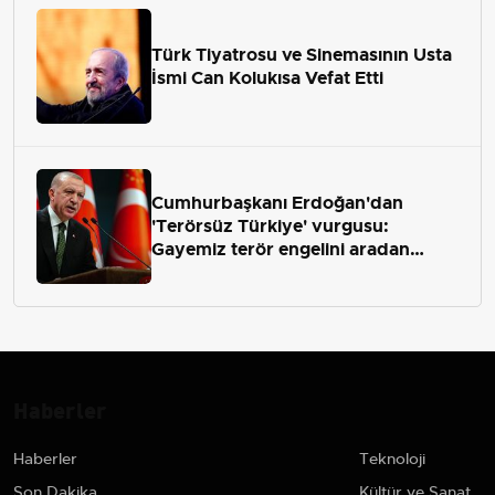
Türk Tiyatrosu ve Sinemasının Usta
İsmi Can Kolukısa Vefat Etti
Cumhurbaşkanı Erdoğan'dan
'Terörsüz Türkiye' vurgusu:
Gayemiz terör engelini aradan
çekip almaktır
Haberler
Haberler
Teknoloji
Son Dakika
Kültür ve Sanat