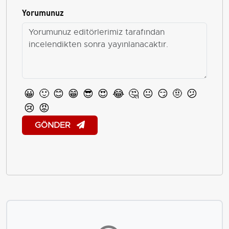
Yorumunuz
😀
🙂
😊
😁
😎
😍
😂
🤔
😐
😏
🤨
😕
😢
😡
GÖNDER