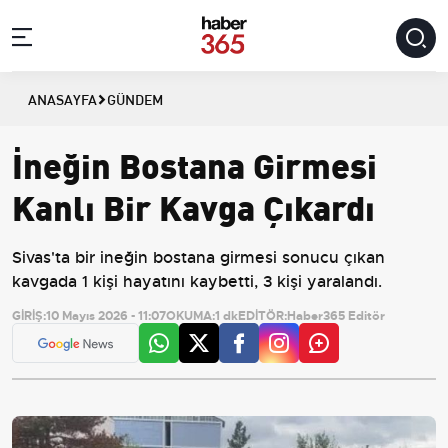
ANASAYFA
GÜNDEM
İneğin Bostana Girmesi
Kanlı Bir Kavga Çıkardı
Sivas'ta bir ineğin bostana girmesi sonucu çıkan
kavgada 1 kişi hayatını kaybetti, 3 kişi yaralandı.
GİRİŞ:
10 Mayıs 2026 - 11:07
OKUMA:
1 dk
EDİTÖR:
Haber365 Editör