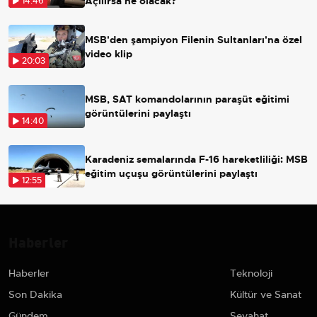
Açılırsa ne olacak?
14:46
MSB'den şampiyon Filenin Sultanları'na özel
video klip
20:03
MSB, SAT komandolarının paraşüt eğitimi
görüntülerini paylaştı
14:40
Karadeniz semalarında F-16 hareketliliği: MSB
eğitim uçuşu görüntülerini paylaştı
12:55
Haberler
Haberler
Teknoloji
Son Dakika
Kültür ve Sanat
Gündem
Seyahat