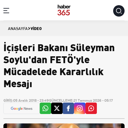
VIDEO
ANASAYFA
İçişleri Bakanı Süleyman
Soylu'dan FETÖ'yle
Mücadelede Kararlılık
Mesajı
GİRİŞ:
05 Aralık 2018 - 23:49
GÜNCELLEME:
21 Temmuz 2026 - 05:17