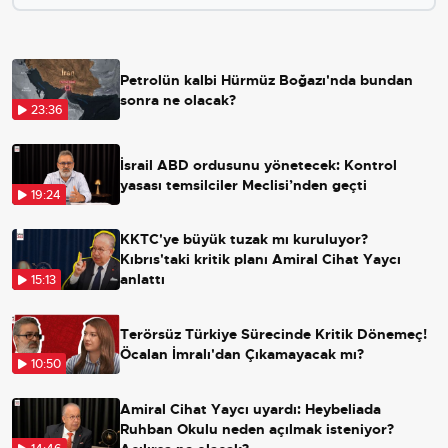
Petrolün kalbi Hürmüz Boğazı'nda bundan
sonra ne olacak?
23:36
İsrail ABD ordusunu yönetecek: Kontrol
yasası temsilciler Meclisi’nden geçti
19:24
KKTC'ye büyük tuzak mı kuruluyor?
Kıbrıs'taki kritik planı Amiral Cihat Yaycı
anlattı
15:13
Terörsüz Türkiye Sürecinde Kritik Dönemeç!
Öcalan İmralı'dan Çıkamayacak mı?
10:50
Amiral Cihat Yaycı uyardı: Heybeliada
Ruhban Okulu neden açılmak isteniyor?