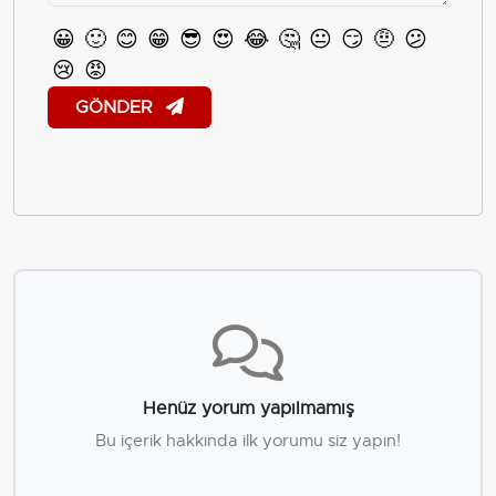
😀
🙂
😊
😁
😎
😍
😂
🤔
😐
😏
🤨
😕
😢
😡
GÖNDER
Henüz yorum yapılmamış
Bu içerik hakkında ilk yorumu siz yapın!