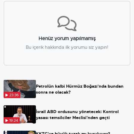
Henüz yorum yapılmamış
Bu içerik hakkında ilk yorumu siz yapın!
Petrolün kalbi Hürmüz Boğazı'nda bundan
sonra ne olacak?
23:36
İsrail ABD ordusunu yönetecek: Kontrol
yasası temsilciler Meclisi’nden geçti
19:24
KKTC'ye büyük tuzak mı kuruluyor?