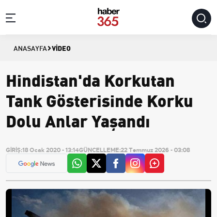
VIDEO
ANASAYFA
Hindistan'da Korkutan
Tank Gösterisinde Korku
Dolu Anlar Yaşandı
GİRİŞ:
18 Ocak 2020 - 13:14
GÜNCELLEME:
22 Temmuz 2026 - 03:08