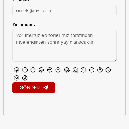
Yorumunuz
😀
🙂
😊
😁
😎
😍
😂
🤔
😐
😏
🤨
😕
😢
😡
GÖNDER