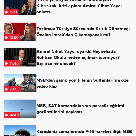
Kıbrıs'taki kritik planı Amiral Cihat Yaycı
anlattı
15:13
Terörsüz Türkiye Sürecinde Kritik Dönemeç!
Öcalan İmralı'dan Çıkamayacak mı?
10:50
Amiral Cihat Yaycı uyardı: Heybeliada
Ruhban Okulu neden açılmak isteniyor?
Açılırsa ne olacak?
14:46
MSB'den şampiyon Filenin Sultanları'na özel
video klip
20:03
MSB, SAT komandolarının paraşüt eğitimi
görüntülerini paylaştı
14:40
Karadeniz semalarında F-16 hareketliliği: MSB