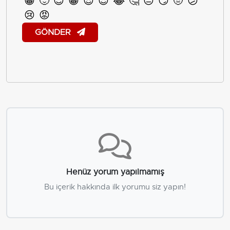
😀
🙂
😊
😁
😎
😍
😂
🤔
😐
😏
🤨
😕
😢
😡
GÖNDER
Henüz yorum yapılmamış
Bu içerik hakkında ilk yorumu siz yapın!