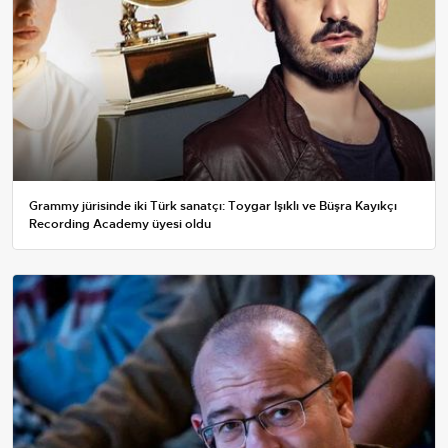
Grammy jürisinde iki Türk sanatçı: Toygar Işıklı ve Büşra Kayıkçı
Recording Academy üyesi oldu