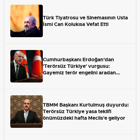
Türk Tiyatrosu ve Sinemasının Usta
İsmi Can Kolukısa Vefat Etti
Cumhurbaşkanı Erdoğan'dan
'Terörsüz Türkiye' vurgusu:
Gayemiz terör engelini aradan
çekip almaktır
TBMM Başkanı Kurtulmuş duyurdu:
Terörsüz Türkiye yasa teklifi
önümüzdeki hafta Meclis'e geliyor