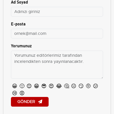
Ad Soyad
E-posta
Yorumunuz
😀
🙂
😊
😁
😎
😍
😂
🤔
😐
😏
🤨
😕
😢
😡
GÖNDER