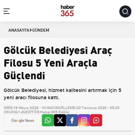
ANASAYFA
GÜNDEM
Gölcük Belediyesi Araç
Filosu 5 Yeni Araçla
Güçlendi
Gölcük Belediyesi, hizmet kalitesini artırmak için 5
yeni aracı filosuna kattı.
GİRİŞ:
19 Mayıs 2026 - 10:16
GÜNCELLEME:
20 Temmuz 2026 - 05:23
OKUMA:
1 dk
EDİTÖR:
Haber365 Editör