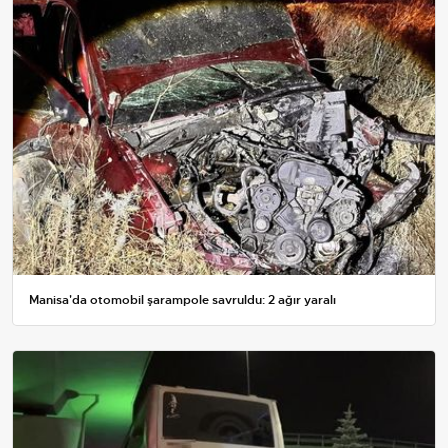
Manisa'da otomobil şarampole savruldu: 2 ağır yaralı