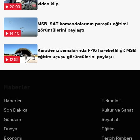
video klip
20:03
MSB, SAT komandolarının paraşüt eğitimi
görüntülerini paylaştı
14:40
Karadeniz semalarında F-16 hareketliliği: MSB
eğitim uçuşu görüntülerini paylaştı
12:55
Haberler
Haberler
Teknoloji
Son Dakika
Kültür ve Sanat
Gündem
Seyahat
Dünya
Eğitim
Ekonomi
Tercih Rehberi