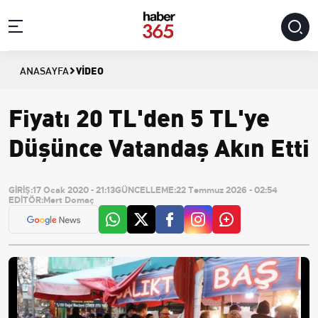
VIDEO
ANASAYFA
Fiyatı 20 TL'den 5 TL'ye
Düşünce Vatandaş Akın Etti
GİRİŞ:
17 Ocak 2020 - 21:13
GÜNCELLEME:
22 Temmuz 2026 - 02:54
EDİTÖR:
Mert Domaç