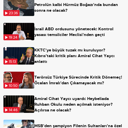
Petrolün kalbi Hürmüz Boğazı'nda bundan
sonra ne olacak?
23:36
İsrail ABD ordusunu yönetecek: Kontrol
yasası temsilciler Meclisi’nden geçti
19:24
KKTC'ye büyük tuzak mı kuruluyor?
Kıbrıs'taki kritik planı Amiral Cihat Yaycı
anlattı
15:13
Terörsüz Türkiye Sürecinde Kritik Dönemeç!
Öcalan İmralı'dan Çıkamayacak mı?
10:50
Amiral Cihat Yaycı uyardı: Heybeliada
Ruhban Okulu neden açılmak isteniyor?
Açılırsa ne olacak?
14:46
MSB'den şampiyon Filenin Sultanları'na özel