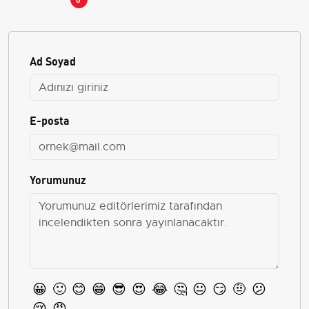
Ad Soyad
E-posta
Yorumunuz
😀
🙂
😊
😁
😎
😍
😂
🤔
😐
😏
🤨
😕
😢
😡