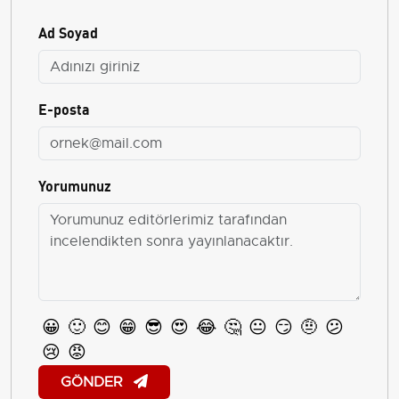
Ad Soyad
E-posta
Yorumunuz
😀
🙂
😊
😁
😎
😍
😂
🤔
😐
😏
🤨
😕
😢
😡
GÖNDER