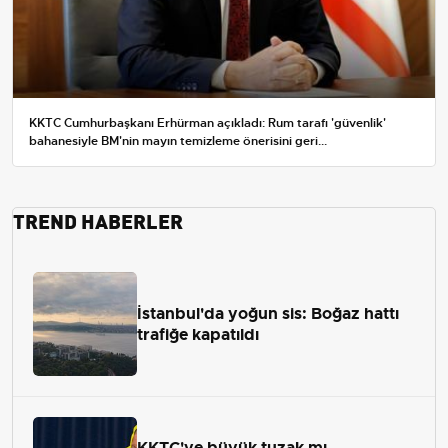
KKTC Cumhurbaşkanı Erhürman açıkladı: Rum tarafı 'güvenlik'
bahanesiyle BM'nin mayın temizleme önerisini geri...
TREND HABERLER
İstanbul'da yoğun sis: Boğaz hattı
trafiğe kapatıldı
KKTC'ye büyük tuzak mı