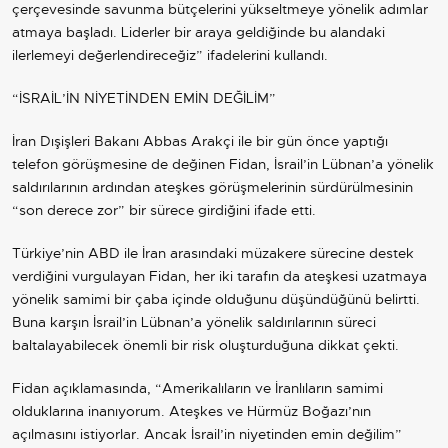
çerçevesinde savunma bütçelerini yükseltmeye yönelik adımlar
atmaya başladı. Liderler bir araya geldiğinde bu alandaki
ilerlemeyi değerlendireceğiz” ifadelerini kullandı.
“İSRAİL’İN NİYETİNDEN EMİN DEĞİLİM”
İran Dışişleri Bakanı Abbas Arakçi ile bir gün önce yaptığı
telefon görüşmesine de değinen Fidan, İsrail’in Lübnan’a yönelik
saldırılarının ardından ateşkes görüşmelerinin sürdürülmesinin
“son derece zor” bir sürece girdiğini ifade etti.
Türkiye’nin ABD ile İran arasındaki müzakere sürecine destek
verdiğini vurgulayan Fidan, her iki tarafın da ateşkesi uzatmaya
yönelik samimi bir çaba içinde olduğunu düşündüğünü belirtti.
Buna karşın İsrail’in Lübnan’a yönelik saldırılarının süreci
baltalayabilecek önemli bir risk oluşturduğuna dikkat çekti.
Fidan açıklamasında, “Amerikalıların ve İranlıların samimi
olduklarına inanıyorum. Ateşkes ve Hürmüz Boğazı’nın
açılmasını istiyorlar. Ancak İsrail’in niyetinden emin değilim”