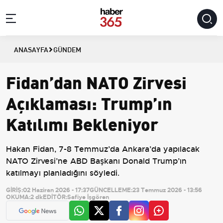
ANASAYFA
GÜNDEM
Fidan’dan NATO Zirvesi
Açıklaması: Trump’ın
Katılımı Bekleniyor
Hakan Fidan, 7-8 Temmuz’da Ankara’da yapılacak
NATO Zirvesi’ne ABD Başkanı Donald Trump’ın
katılmayı planladığını söyledi.
GİRİŞ:
02 Haziran 2026 - 17:37
GÜNCELLEME:
23 Temmuz 2026 - 13:56
OKUMA:
2 dk
EDİTÖR:
Safiye İşgören