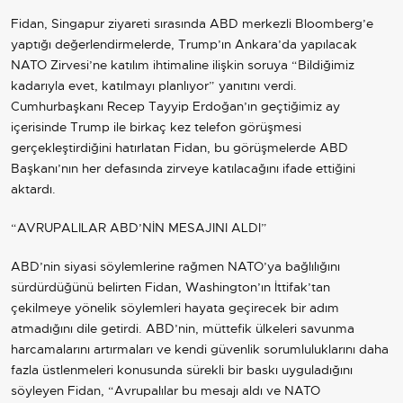
Fidan, Singapur ziyareti sırasında ABD merkezli Bloomberg’e
yaptığı değerlendirmelerde, Trump’ın Ankara’da yapılacak
NATO Zirvesi’ne katılım ihtimaline ilişkin soruya “Bildiğimiz
kadarıyla evet, katılmayı planlıyor” yanıtını verdi.
Cumhurbaşkanı Recep Tayyip Erdoğan’ın geçtiğimiz ay
içerisinde Trump ile birkaç kez telefon görüşmesi
gerçekleştirdiğini hatırlatan Fidan, bu görüşmelerde ABD
Başkanı’nın her defasında zirveye katılacağını ifade ettiğini
aktardı.
“AVRUPALILAR ABD’NİN MESAJINI ALDI”
ABD’nin siyasi söylemlerine rağmen NATO’ya bağlılığını
sürdürdüğünü belirten Fidan, Washington’ın İttifak’tan
çekilmeye yönelik söylemleri hayata geçirecek bir adım
atmadığını dile getirdi. ABD’nin, müttefik ülkeleri savunma
harcamalarını artırmaları ve kendi güvenlik sorumluluklarını daha
fazla üstlenmeleri konusunda sürekli bir baskı uyguladığını
söyleyen Fidan, “Avrupalılar bu mesajı aldı ve NATO