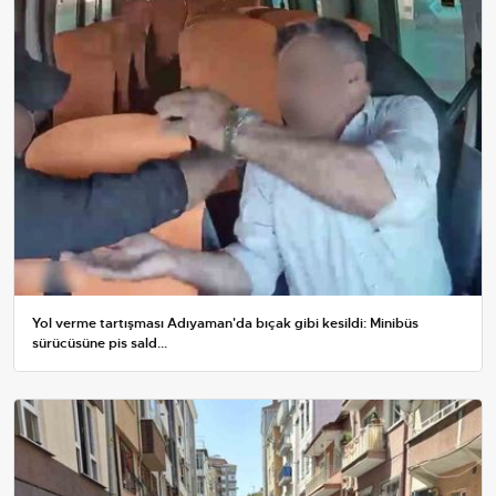
Yol verme tartışması Adıyaman'da bıçak gibi kesildi: Minibüs
sürücüsüne pis sald...