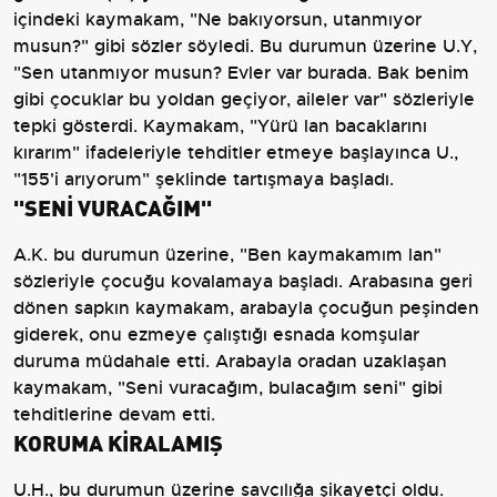
içindeki kaymakam, "Ne bakıyorsun, utanmıyor
musun?" gibi sözler söyledi. Bu durumun üzerine U.Y,
"Sen utanmıyor musun? Evler var burada. Bak benim
gibi çocuklar bu yoldan geçiyor, aileler var" sözleriyle
tepki gösterdi. Kaymakam, "Yürü lan bacaklarını
kırarım" ifadeleriyle tehditler etmeye başlayınca U.,
"155'i arıyorum" şeklinde tartışmaya başladı.
''SENİ VURACAĞIM''
A.K. bu durumun üzerine, "Ben kaymakamım lan"
sözleriyle çocuğu kovalamaya başladı. Arabasına geri
dönen sapkın kaymakam, arabayla çocuğun peşinden
giderek, onu ezmeye çalıştığı esnada komşular
duruma müdahale etti. Arabayla oradan uzaklaşan
kaymakam, "Seni vuracağım, bulacağım seni" gibi
tehditlerine devam etti.
KORUMA KİRALAMIŞ
U.H., bu durumun üzerine savcılığa şikayetçi oldu.