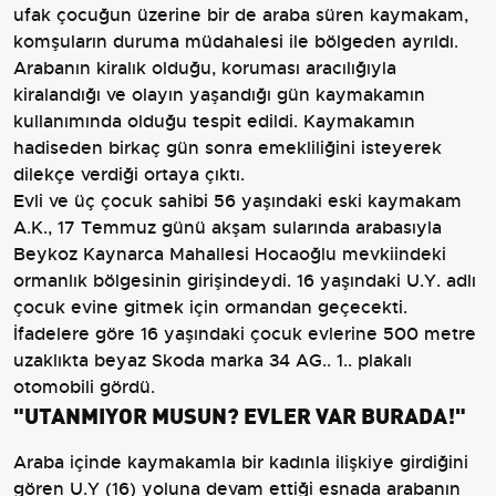
ufak çocuğun üzerine bir de araba süren kaymakam,
komşuların duruma müdahalesi ile bölgeden ayrıldı.
Arabanın kiralık olduğu, koruması aracılığıyla
kiralandığı ve olayın yaşandığı gün kaymakamın
kullanımında olduğu tespit edildi. Kaymakamın
hadiseden birkaç gün sonra emekliliğini isteyerek
dilekçe verdiği ortaya çıktı.
Evli ve üç çocuk sahibi 56 yaşındaki eski kaymakam
A.K., 17 Temmuz günü akşam sularında arabasıyla
Beykoz Kaynarca Mahallesi Hocaoğlu mevkiindeki
ormanlık bölgesinin girişindeydi. 16 yaşındaki U.Y. adlı
çocuk evine gitmek için ormandan geçecekti.
İfadelere göre 16 yaşındaki çocuk evlerine 500 metre
uzaklıkta beyaz Skoda marka 34 AG.. 1.. plakalı
otomobili gördü.
"UTANMIYOR MUSUN? EVLER VAR BURADA!"
Araba içinde kaymakamla bir kadınla ilişkiye girdiğini
gören U.Y (16) yoluna devam ettiği esnada arabanın