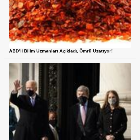
ABD'li Bilim Uzmanları Açıkladı, Ömrü Uzatıyor!