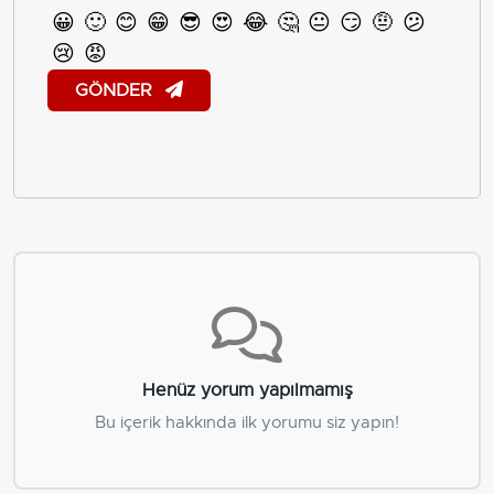
😀
🙂
😊
😁
😎
😍
😂
🤔
😐
😏
🤨
😕
😢
😡
GÖNDER
Henüz yorum yapılmamış
Bu içerik hakkında ilk yorumu siz yapın!