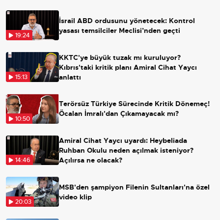
İsrail ABD ordusunu yönetecek: Kontrol
yasası temsilciler Meclisi’nden geçti
19:24
KKTC'ye büyük tuzak mı kuruluyor?
Kıbrıs'taki kritik planı Amiral Cihat Yaycı
anlattı
15:13
Terörsüz Türkiye Sürecinde Kritik Dönemeç!
Öcalan İmralı'dan Çıkamayacak mı?
10:50
Amiral Cihat Yaycı uyardı: Heybeliada
Ruhban Okulu neden açılmak isteniyor?
Açılırsa ne olacak?
14:46
MSB'den şampiyon Filenin Sultanları'na özel
video klip
20:03