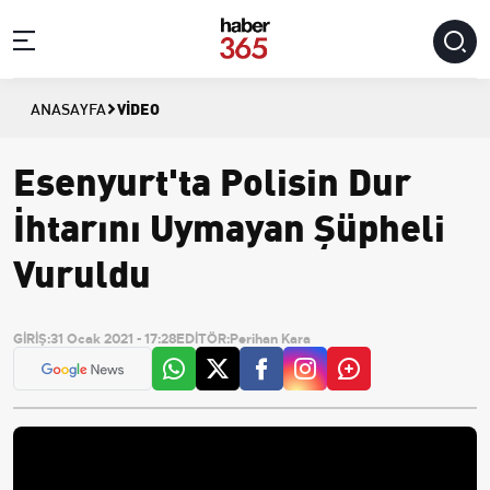
VIDEO
ANASAYFA
Esenyurt'ta Polisin Dur
İhtarını Uymayan Şüpheli
Vuruldu
GİRİŞ:
31 Ocak 2021 - 17:28
EDİTÖR:
Perihan Kara