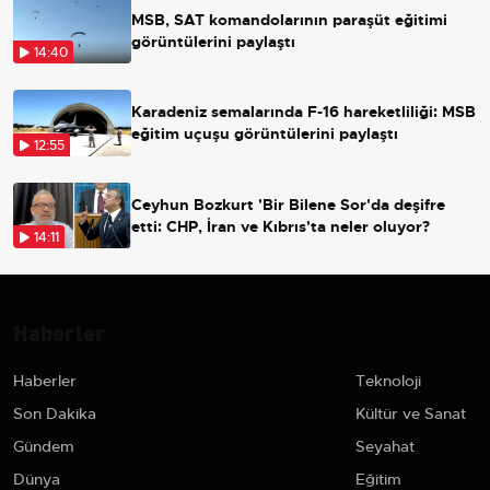
MSB, SAT komandolarının paraşüt eğitimi
görüntülerini paylaştı
14:40
Karadeniz semalarında F-16 hareketliliği: MSB
eğitim uçuşu görüntülerini paylaştı
12:55
Ceyhun Bozkurt 'Bir Bilene Sor'da deşifre
etti: CHP, İran ve Kıbrıs'ta neler oluyor?
14:11
Haberler
Haberler
Teknoloji
Son Dakika
Kültür ve Sanat
Gündem
Seyahat
Dünya
Eğitim