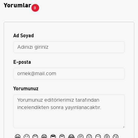
Yorumlar
0
Ad Soyad
E-posta
Yorumunuz
😀
🙂
😊
😁
😎
😍
😂
🤔
😐
😏
🤨
😕