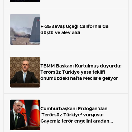
F-35 savaş uçağı California'da
düştü ve alev aldı
TBMM Başkanı Kurtulmuş duyurdu:
Terörsüz Türkiye yasa teklifi
önümüzdeki hafta Meclis'e geliyor
Cumhurbaşkanı Erdoğan'dan
'Terörsüz Türkiye' vurgusu:
Gayemiz terör engelini aradan
çekip almaktır