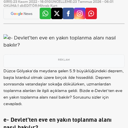
GİRİŞ:
23 Kasım 2022 - 16:01
GÜNCELLEME:
23 Temmuz 2026 - 06:01
OKUMA:
1 dk
EDİTÖR:
Mihrab Kurt
REKLAM
Düzce Gölyaka’da meydana gelen 5.9 büyüklüğündeki deprem,
başta İstanbul olmak üzere birçok ilde hissedildi. Deprem
sonrasında vatandaşlar sokağa dökülürken, uzmanlardan
toplanma alanları ile ilgili açıklama geldi. Bizde e-Devlet’ten eve
en yakın toplanma alanı nasıl bakılır? Sorusunu sizler için
cevapladı.
e- Devlet’ten eve en yakın toplanma alanı
nasıl bakılır?