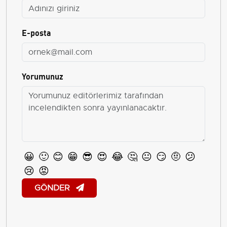
E-posta
Yorumunuz
😀
🙂
😊
😁
😎
😍
😂
🤔
😐
😏
🤨
😕
😢
😡
GÖNDER