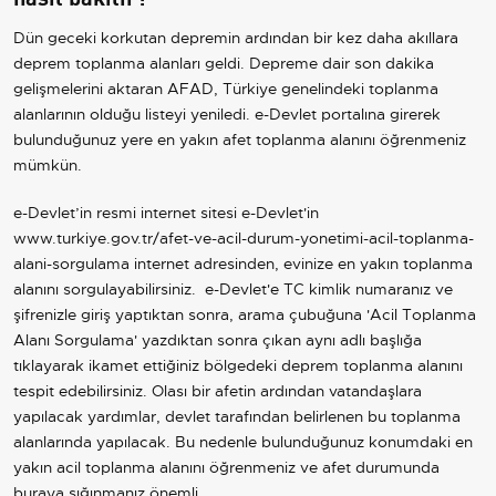
Dün geceki korkutan depremin ardından bir kez daha akıllara
deprem toplanma alanları geldi. Depreme dair son dakika
gelişmelerini aktaran AFAD, Türkiye genelindeki toplanma
alanlarının olduğu listeyi yeniledi. e-Devlet portalına girerek
bulunduğunuz yere en yakın afet toplanma alanını öğrenmeniz
mümkün.
e-Devlet’in resmi internet sitesi e-Devlet'in
www.turkiye.gov.tr/afet-ve-acil-durum-yonetimi-acil-toplanma-
alani-sorgulama internet adresinden, evinize en yakın toplanma
alanını sorgulayabilirsiniz. e-Devlet'e TC kimlik numaranız ve
şifrenizle giriş yaptıktan sonra, arama çubuğuna 'Acil Toplanma
Alanı Sorgulama' yazdıktan sonra çıkan aynı adlı başlığa
tıklayarak ikamet ettiğiniz bölgedeki deprem toplanma alanını
tespit edebilirsiniz. Olası bir afetin ardından vatandaşlara
yapılacak yardımlar, devlet tarafından belirlenen bu toplanma
alanlarında yapılacak. Bu nedenle bulunduğunuz konumdaki en
yakın acil toplanma alanını öğrenmeniz ve afet durumunda
buraya sığınmanız önemli.