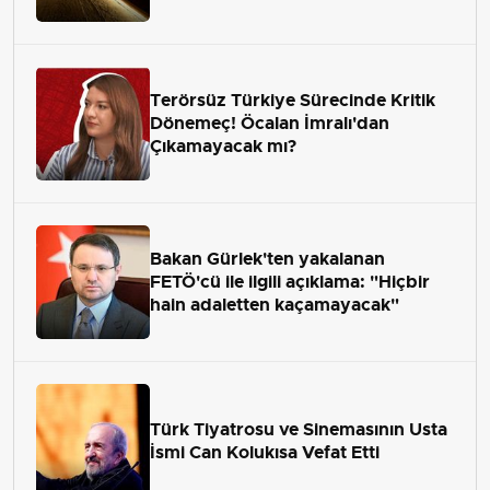
Terörsüz Türkiye Sürecinde Kritik
Dönemeç! Öcalan İmralı'dan
Çıkamayacak mı?
Bakan Gürlek'ten yakalanan
FETÖ'cü ile ilgili açıklama: "Hiçbir
hain adaletten kaçamayacak"
Türk Tiyatrosu ve Sinemasının Usta
İsmi Can Kolukısa Vefat Etti