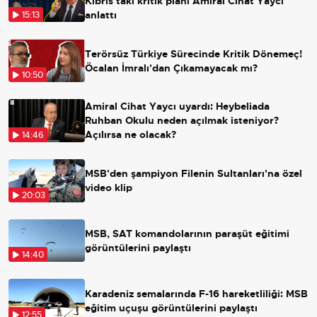
Kıbrıs'taki kritik planı Amiral Cihat Yaycı
anlattı
15:13
Terörsüz Türkiye Sürecinde Kritik Dönemeç!
Öcalan İmralı'dan Çıkamayacak mı?
10:50
Amiral Cihat Yaycı uyardı: Heybeliada
Ruhban Okulu neden açılmak isteniyor?
Açılırsa ne olacak?
14:46
MSB'den şampiyon Filenin Sultanları'na özel
video klip
20:03
MSB, SAT komandolarının paraşüt eğitimi
görüntülerini paylaştı
14:40
Karadeniz semalarında F-16 hareketliliği: MSB
eğitim uçuşu görüntülerini paylaştı
12:55