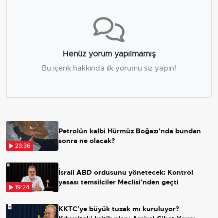
Henüz yorum yapılmamış
Bu içerik hakkında ilk yorumu siz yapın!
Petrolün kalbi Hürmüz Boğazı'nda bundan
sonra ne olacak?
23:36
İsrail ABD ordusunu yönetecek: Kontrol
yasası temsilciler Meclisi’nden geçti
19:24
KKTC'ye büyük tuzak mı kuruluyor?