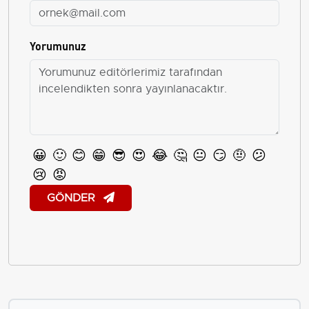
Yorumunuz
😀
🙂
😊
😁
😎
😍
😂
🤔
😐
😏
🤨
😕
😢
😡
GÖNDER