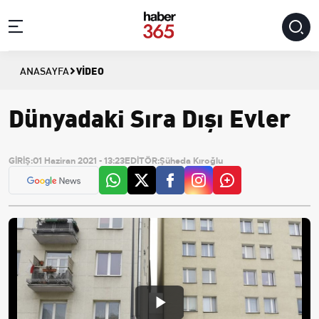
VIDEO
ANASAYFA
Dünyadaki Sıra Dışı Evler
GİRİŞ:
01 Haziran 2021 - 13:23
EDİTÖR:
Şüheda Kıroğlu