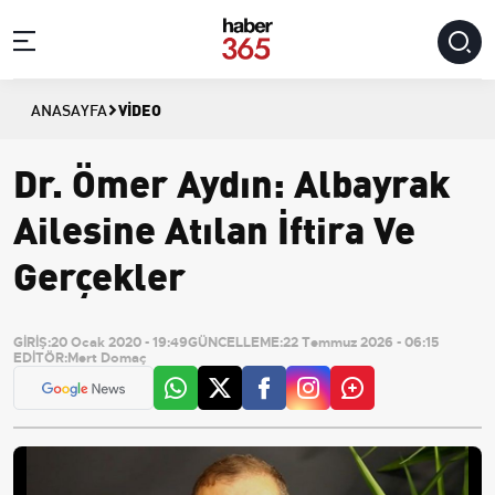
VIDEO
ANASAYFA
Dr. Ömer Aydın: Albayrak
Ailesine Atılan İftira Ve
Gerçekler
GİRİŞ:
20 Ocak 2020 - 19:49
GÜNCELLEME:
22 Temmuz 2026 - 06:15
EDİTÖR:
Mert Domaç