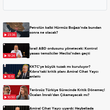
Petrolün kalbi Hürmüz Boğazı'nda bundan
sonra ne olacak?
23:36
İsrail ABD ordusunu yönetecek: Kontrol
yasası temsilciler Meclisi’nden geçti
19:24
KKTC'ye büyük tuzak mı kuruluyor?
Kıbrıs'taki kritik planı Amiral Cihat Yaycı
anlattı
15:13
Terörsüz Türkiye Sürecinde Kritik Dönemeç!
Öcalan İmralı'dan Çıkamayacak mı?
10:50
Amiral Cihat Yaycı uyardı: Heybeliada