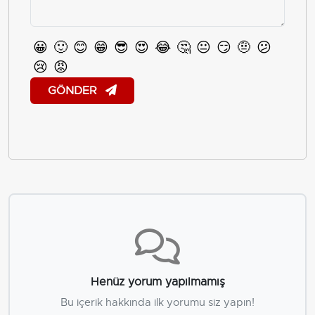
😀
🙂
😊
😁
😎
😍
😂
🤔
😐
😏
🤨
😕
😢
😡
GÖNDER
Henüz yorum yapılmamış
Bu içerik hakkında ilk yorumu siz yapın!