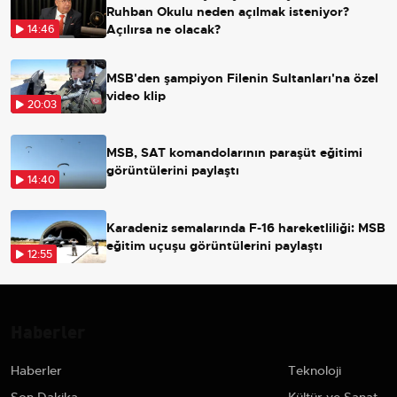
Ruhban Okulu neden açılmak isteniyor?
Açılırsa ne olacak?
14:46
MSB'den şampiyon Filenin Sultanları'na özel
video klip
20:03
MSB, SAT komandolarının paraşüt eğitimi
görüntülerini paylaştı
14:40
Karadeniz semalarında F-16 hareketliliği: MSB
eğitim uçuşu görüntülerini paylaştı
12:55
Haberler
Haberler
Teknoloji