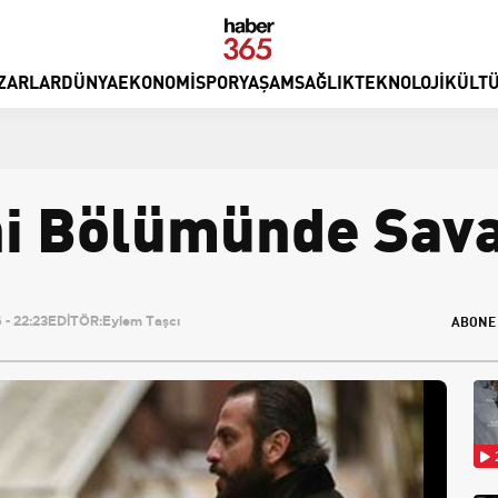
ZARLAR
DÜNYA
EKONOMI
SPOR
YAŞAM
SAĞLIK
TEKNOLOJI
KÜLTÜ
i Bölümünde Sava
ABONE
- 22:23
EDİTÖR:
Eylem Taşcı