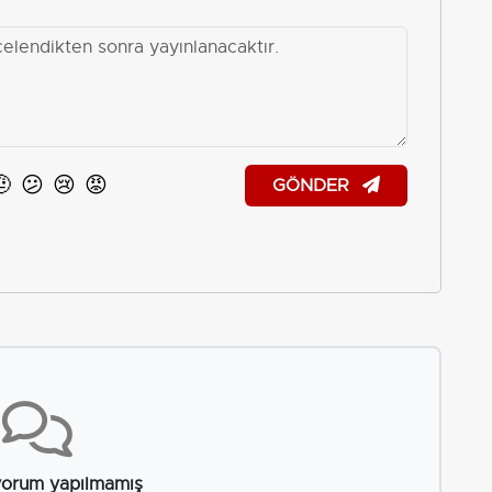
🤨
😕
😢
😡
GÖNDER
orum yapılmamış