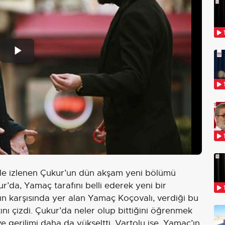
Play
Video
yle izlenen Çukur’un dün akşam yeni bölümü
r’da, Yamaç tarafını belli ederek yeni bir
ın karşısında yer alan Yamaç Koçovalı, verdiği bu
tını çizdi. Çukur’da neler olup bittiğini öğrenmek
e gerilimi daha da yükseltti. Vartolu ise, Yamaç’ın