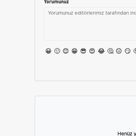
Yorumunuz
😀
🙂
😊
😁
😎
😍
😂
🤔
😐
😏
Henüz y