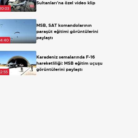
Sultanları'na özel video klip
20:03
MSB, SAT komandolarının
paraşüt eğitimi görüntülerini
paylaştı
14:40
Karadeniz semalarında F-16
hareketliliği: MSB eğitim uçuşu
görüntülerini paylaştı
12:55