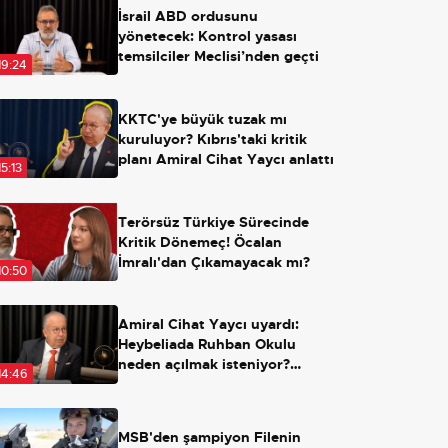
İsrail ABD ordusunu
yönetecek: Kontrol yasası
temsilciler Meclisi’nden geçti
19:24
KKTC'ye büyük tuzak mı
kuruluyor? Kıbrıs'taki kritik
planı Amiral Cihat Yaycı anlattı
15:13
Terörsüz Türkiye Sürecinde
Kritik Dönemeç! Öcalan
İmralı'dan Çıkamayacak mı?
10:50
Amiral Cihat Yaycı uyardı:
Heybeliada Ruhban Okulu
neden açılmak isteniyor?
14:46
Açılırsa ne olacak?
MSB'den şampiyon Filenin