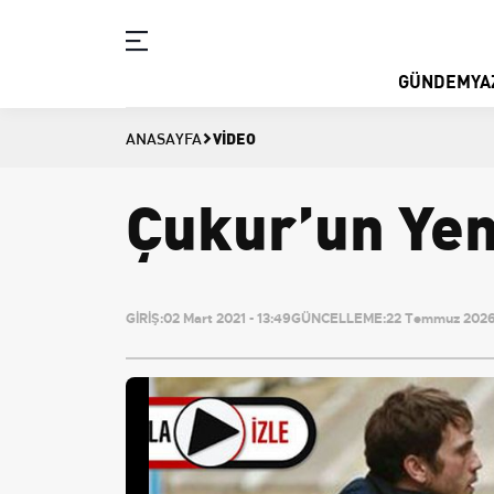
GÜNDEM
YA
VIDEO
ANASAYFA
Çukur’un Yen
GİRİŞ:
02 Mart 2021 - 13:49
GÜNCELLEME:
22 Temmuz 2026 