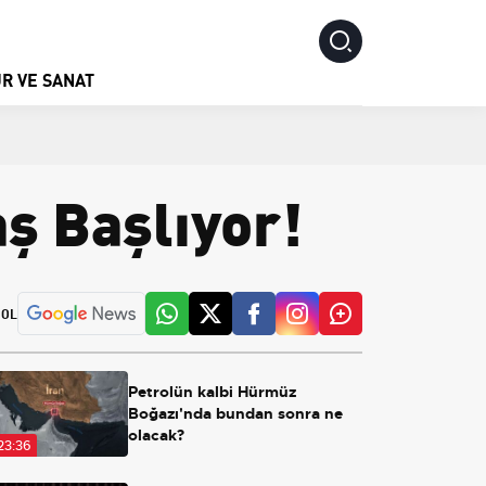
R VE SANAT
ş Başlıyor!
 OL
Petrolün kalbi Hürmüz
Boğazı'nda bundan sonra ne
olacak?
23:36