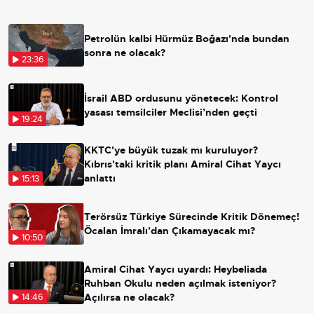
Petrolün kalbi Hürmüz Boğazı'nda bundan
sonra ne olacak?
23:36
İsrail ABD ordusunu yönetecek: Kontrol
yasası temsilciler Meclisi’nden geçti
19:24
KKTC'ye büyük tuzak mı kuruluyor?
Kıbrıs'taki kritik planı Amiral Cihat Yaycı
anlattı
15:13
Terörsüz Türkiye Sürecinde Kritik Dönemeç!
Öcalan İmralı'dan Çıkamayacak mı?
10:50
Amiral Cihat Yaycı uyardı: Heybeliada
Ruhban Okulu neden açılmak isteniyor?
Açılırsa ne olacak?
14:46