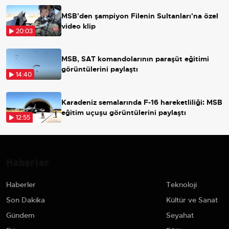
MSB'den şampiyon Filenin Sultanları'na özel
video klip
20:03
MSB, SAT komandolarının paraşüt eğitimi
görüntülerini paylaştı
14:40
Karadeniz semalarında F-16 hareketliliği: MSB
eğitim uçuşu görüntülerini paylaştı
12:55
Haberler
Haberler
Teknoloji
Son Dakika
Kültür ve Sanat
Gündem
Seyahat