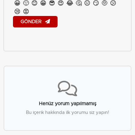
😀
🙂
😊
😁
😎
😍
😂
🤔
😐
😏
🤨
😕
😢
😡
GÖNDER
Henüz yorum yapılmamış
Bu içerik hakkında ilk yorumu siz yapın!