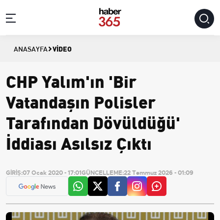
VIDEO
ANASAYFA
CHP Yalım'ın 'Bir
Vatandaşın Polisler
Tarafından Dövüldüğü'
İddiası Asılsız Çıktı
GİRİŞ:
07 Ocak 2020 - 17:01
GÜNCELLEME:
22 Temmuz 2026 - 01:09